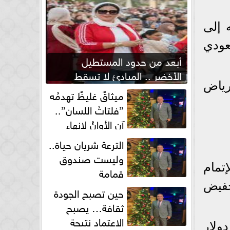
 إلى
عودي
أبعد من حدود المستطيل
الأخضر .. المبادئ لا تسقط
رياض
بصفارة الحكم
ميثاقٌ غليظٌ تهدمُه
”فلتاتُ اللسان”..
آن الأوانُ لإنهاءِ
فوضى الطلاق الشفهي!
الترعة شريان حياة..
وليست صندوق
تمام
قمامة
خفيض
حين تصبح الجودة
ثقافة… يصبح
الاعتماد نتيجة
دة موسمين مقابل 1.5 مليون دولار