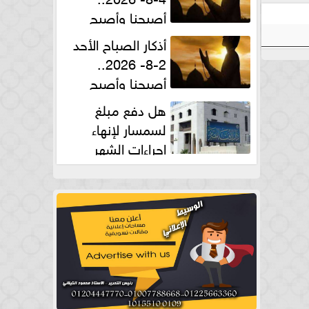
أصبحنا وأصبح
الملك لله والحمد لله
أذكار الصباح الأحد
2-8- 2026..
أصبحنا وأصبح
الملك لله والحمد لله
هل دفع مبلغ
لسمسار لإنهاء
إجراءات الشهر
العقارى حلال؟.. أمين الفتوى يجيب