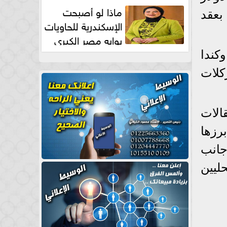
طبيعية
ماذا لو أصبحت
بعقد
الإسكندرية للحاويات
بوابه مصر الكبري
للتجارة العالمية بقلم د...
وكندا
راليا بركلات
الات
برزها
جانب
ليين