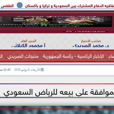
شترك بين السعودية و تركيا و باكستان
الطقس اليوم شديد الحرارة بأ
صاحب الامتياز
المدير العام
د. محمد الصريدي
أ محمود الكيلاني
اد
الأخبار الرئاسية - رئاسة الجمهورية
منتجات الصريدي
ال
الصحة
الأربعاء، 8 يوليو 2026
11:43 صـ
الموافقة على بيعه للرياض السعودي