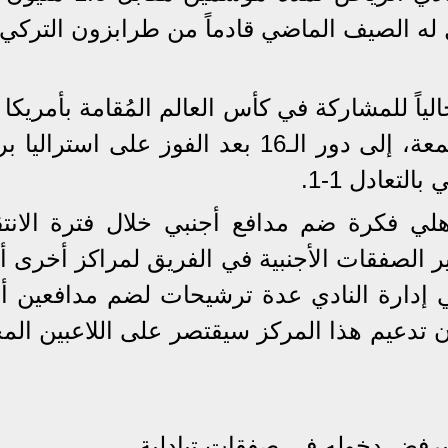
ل له الصيف الماضي قادماً من طرابزون التركي 
اً للمشاركة في كأس العالم المُقامة بأمريكا 
والمكسيك وتأهلت مصر أمس ، الجمعة، إلى دور الـ16 بعد الفوز على است
لي فكرة ضم مدافع أجنبي خلال فترة الانتق
ير الصفقات الأجنبية في الفريق لمراكز أخرى أ
 إدارة النادي عدة ترشيحات لضم مدافعين أ
ن تدعيم هذا المركز سيقتصر على اللاعبين المح
يرفض دخوله فى صفقات تبادلية