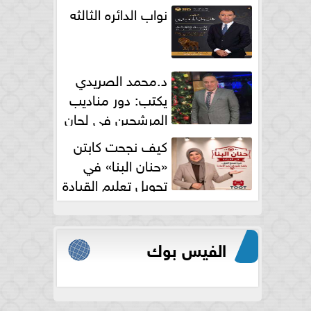
نواب الدائره الثالثه
د.محمد الصريدي
يكتب: دور مناديب
المرشحين في لجان
الانتخابات
كيف نجحت كابتن
«حنان البنا» في
تحويل تعليم القيادة
النسائية من خوف...
الفيس بوك