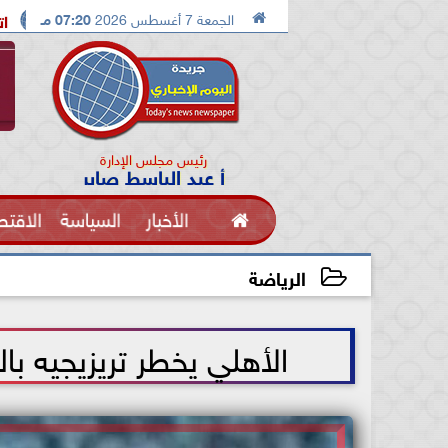

الجمعة 7 أغسطس 2026
07:20 مـ
كات بين ترامب ونائبه بسبب نقص الصواريخ
اتفاقيه الدفاع الم
رئيس مجلس الإدارة
أ عبد الباسط صابر

الأخبار
السياسة
الاقتص
الفنون
الرياضة
2026-07-08 11:43:39
الأهلي يخطر تريزيجيه ب