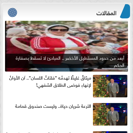
المقالات
أبعد من حدود المستطيل الأخضر .. المبادئ لا تسقط بصفارة
الحكم
ميثاقٌ غليظٌ تهدمُه ”فلتاتُ اللسان”.. آن الأوانُ
لإنهاءِ فوضى الطلاق الشفهي!
الترعة شريان حياة.. وليست صندوق قمامة