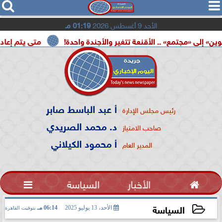




الأحد 9 أغسطس 2026
01:19 مـ
مع» .. الأقنعة تتغير والأجندة واحدة!
متى يتم إعادة تشغيل ب
أ عبد الباسط صابر
رئيس مجلس الإدارة
د. محمد الصريدي
صاحب الامتياز
أ محمود الكيلاني
المدير العام

الأخبار
السياسة

السياسة
الأحد، 13 يوليو 2025
06:14 مـ
بتوقيت القاهرة