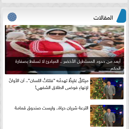
المقالات
أبعد من حدود المستطيل الأخضر .. المبادئ لا تسقط بصفارة
الحكم
ميثاقٌ غليظٌ تهدمُه ”فلتاتُ اللسان”.. آن الأوانُ
لإنهاءِ فوضى الطلاق الشفهي!
الترعة شريان حياة.. وليست صندوق قمامة