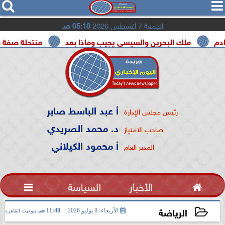




الجمعة 7 أغسطس 2026
05:18 صـ
ملك البحرين والسيسي يجيب وماذا بعد
منتحلة صفة صحفية تعت
أ عبد الباسط صابر
رئيس مجلس الإدارة
د. محمد الصريدي
صاحب الامتياز
أ محمود الكيلاني
المدير العام

الأخبار
السياسة

الرياضة
الأربعاء، 8 يوليو 2026
11:48 صـ
بتوقيت القاهرة