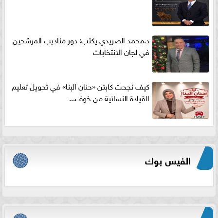
د.محمد الصريدي يكتب: دور مناديب المرشحين
في لجان الانتخابات
كيف نجحت كابتن «حنان البنا» في تحويل تعليم
القيادة النسائية من خوف...
الفيس بوك