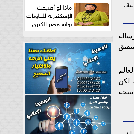
طبيعية
تة.
ماذا لو أصبحت
الإسكندرية للحاويات
بوابه مصر الكبري
للتجارة العالمية بقلم د...
سالة
شقيق
عالم
 لكن
تيجة
لذين