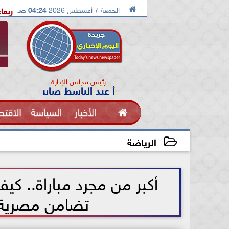

الجمعة 7 أغسطس 2026
04:24 صـ
إسماعيلية تستضيف معسكرًا مغلقًا للإسماعيلي الاربعاء القادم
ملك
رئيس مجلس الإدارة
أ عبد الباسط صابر

الأخبار
السياسة
الاقتص
الفنون
الرياضة
2026-07-08 12:23:53
أكبر من مجرد مباراة.. ك
تضامن مصرية 