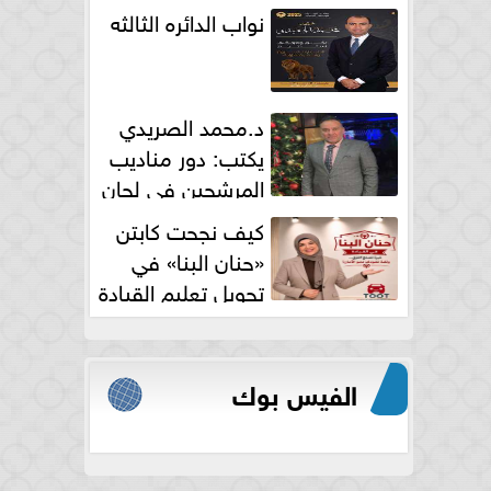
نواب الدائره الثالثه
د.محمد الصريدي
يكتب: دور مناديب
المرشحين في لجان
الانتخابات
كيف نجحت كابتن
«حنان البنا» في
تحويل تعليم القيادة
النسائية من خوف...
الفيس بوك