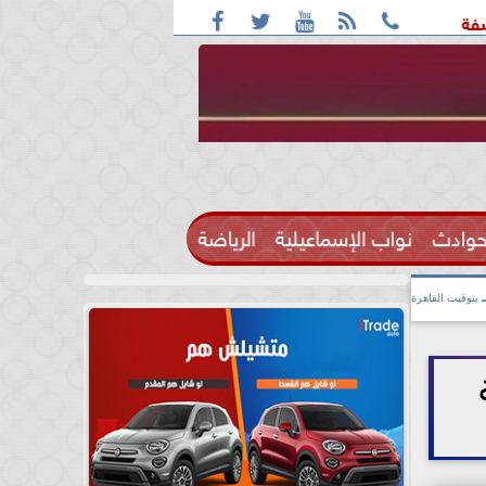





 واقعة التحرش مزعومة بسبب خلافات على الأجرة
رحيل الإعلام
حوادث
نواب الإسماعيلية
الرياضة

بتوقيت القاهرة