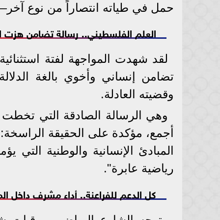
حمل في طياته انتصاراً من نوع آخر—انتص
العلم الفلسطيني.. رسالة تضامن هزت ال
لقد شهدت المواجهة لفتة استثنائية
تضامن إنساني وأخوي بالغة الدلال
وقضيته العادلة.
وهي الرسالة الصادقة التي تخطت ح
أجمع، مؤكدة على الحقيقة الراسخة: 
المبادئ الإنسانية والوطنية التي يؤ
رياضية عابرة".
كل الدعم للفراعنة.. أداء مشرف داخل ال
وتوجه الشارع الرياضي ببرقيات ش