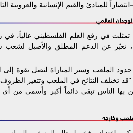
اراً للمبادئ والقيم الإنسانية والعروبية الثاب
وجدان العالمي
 تمثلت في رفع العلم الفلسطيني عالياً، في ر
ة، تعبّر عن الدعم المطلق والأصيل لشعب 
دود الملعب وسير المباراة لتصل بقوة إلى ال
"قد تختلف النتائج في الملعب وتتغير الظروف،
من بها الناس تبقى دائماً أكبر وأسمى من أي ن
ملعب وخارجه
كر واعتزاز وفخر لرجال المنتخب الوطني، ا