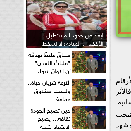
أبعد من حدود المستطيل
الأخضر .. المبادئ لا تسقط
بصفارة الحكم
ميثاقٌ غليظٌ تهدمُه
”فلتاتُ اللسان”..
آن الأوانُ لإنهاءِ
فوضى الطلاق الشفهي!
الترعة شريان حياة..
أرقام
وليست صندوق
لأثر
قمامة
نية.
حين تصبح الجودة
نتخب
ثقافة… يصبح
الاعتماد نتيجة
لمشهد