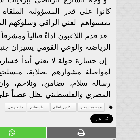
كانوا على قدر المسؤولية الملقاة 
بمستواهم الفني الراقي وسلوكهم ال
قد قدم اللاعبون أداءً قتالياً ومشرفا
الرياضية والوعي القومي يسيران جنباً
إن خسارة جولة لا تعني أبداً خسارة 
لمواصلة مشوارهم بصلابة، متسلحين
رسالة سلام، تضامن، وتلاحم، وأن 
المصري والفلسطيني يظل عصياً على
منتخب مصر
كاس العالم
فلسطين
الصريدي