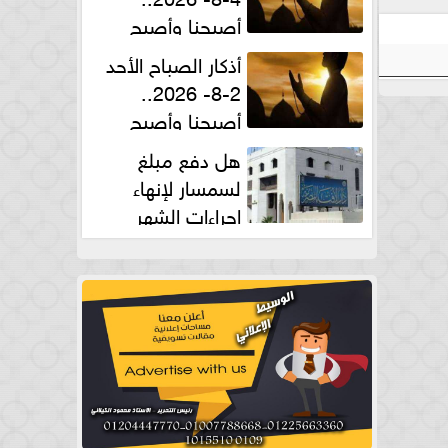
أصبحنا وأصبح
الملك لله والحمد لله
أذكار الصباح الأحد
2-8- 2026..
أصبحنا وأصبح
الملك لله والحمد لله
هل دفع مبلغ
لسمسار لإنهاء
إجراءات الشهر
العقارى حلال؟.. أمين الفتوى يجيب