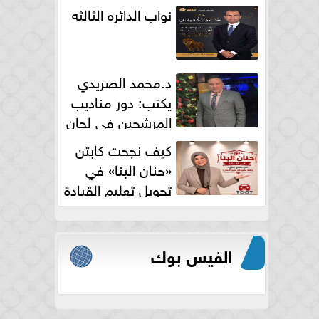
نواب الدائره الثالثه
د.محمد الصريدي
يكتب: دور مناديب
المرشحين في لجان
الانتخابات
كيف نجحت كابتن
«حنان البنا» في
تحويل تعليم القيادة
النسائية من خوف...
الفيس بوك