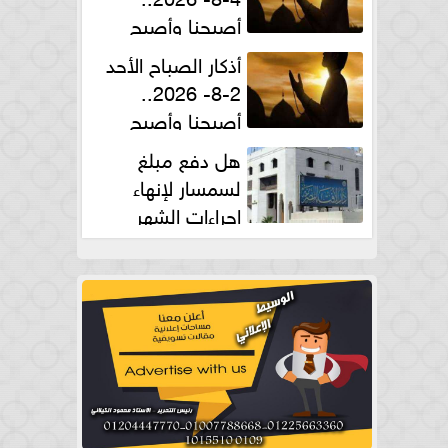
أصبحنا وأصبح
الملك لله والحمد لله
أذكار الصباح الأحد
2-8- 2026..
أصبحنا وأصبح
الملك لله والحمد لله
هل دفع مبلغ
لسمسار لإنهاء
إجراءات الشهر
العقارى حلال؟.. أمين الفتوى يجيب