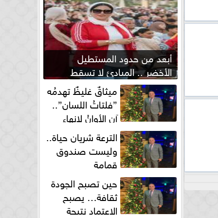
أبعد من حدود المستطيل
الأخضر .. المبادئ لا تسقط
بصفارة الحكم
ميثاقٌ غليظٌ تهدمُه
”فلتاتُ اللسان”..
آن الأوانُ لإنهاءِ
فوضى الطلاق الشفهي!
الترعة شريان حياة..
وليست صندوق
قمامة
حين تصبح الجودة
ثقافة… يصبح
الاعتماد نتيجة