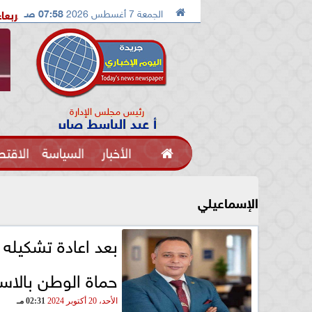

الجمعة 7 أغسطس 2026
07:58 صـ
الإسماعيلية تستضيف معسكرًا مغلقًا للإسماعيلي الاربعاء القادم
م
رئيس مجلس الإدارة
أ عبد الباسط صابر

الأخبار
السياسة
الاقتص
الفنون
الإسماعيلي
بعد اعادة تشكيله
حماة الوطن بالاسم
الأحد، 20 أكتوبر 2024
02:31 مـ