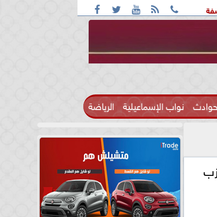





ف: واقعة التحرش مزعومة بسبب خلافات على الأجرة
رحيل الإعل
حوادث
نواب الإسماعيلية
الرياضة

زب