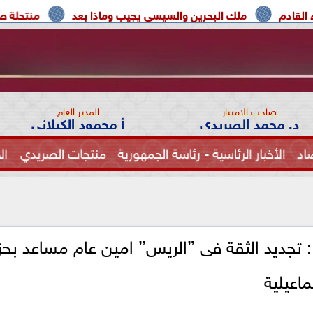
لك البحرين والسيسي يجيب وماذا بعد
منتحلة صفة صحفية تعتر
صاحب الامتياز
المدير العام
د. محمد الصريدي
أ محمود الكيلاني
اد
الأخبار الرئاسية - رئاسة الجمهورية
منتجات الصريدي
ال
الصحة
 : تجديد الثقة فى ”الريس” امين عام مساعد بح
اعيلية