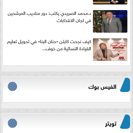
د.محمد الصريدي يكتب: دور مناديب المرشحين
في لجان الانتخابات
كيف نجحت كابتن «حنان البنا» في تحويل تعليم
القيادة النسائية من خوف...
الفيس بوك
تويتر