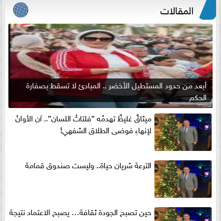
المقالات
أبعد من حدود المستطيل الأخضر .. المبادئ لا تسقط بصفارة
الحكم
ميثاقٌ غليظٌ تهدمُه ”فلتاتُ اللسان”.. آن الأوانُ
لإنهاءِ فوضى الطلاق الشفهي!
الترعة شريان حياة.. وليست صندوق قمامة
حين تصبح الجودة ثقافة… يصبح الاعتماد نتيجة