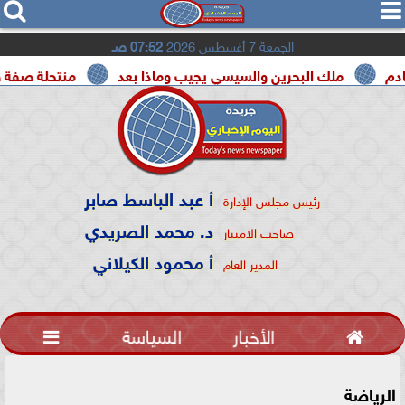




الجمعة 7 أغسطس 2026
07:52 صـ
ملك البحرين والسيسي يجيب وماذا بعد
منتحلة صفة صحفية تعتر
أ عبد الباسط صابر
رئيس مجلس الإدارة
د. محمد الصريدي
صاحب الامتياز
أ محمود الكيلاني
المدير العام

الأخبار
السياسة

الرياضة