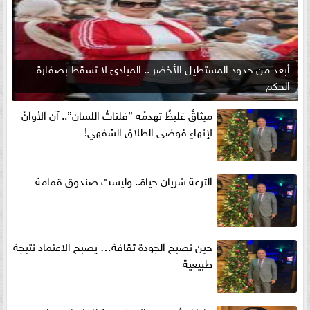
أبعد من حدود المستطيل الأخضر .. المبادئ لا تسقط بصفارة
الحكم
ميثاقٌ غليظٌ تهدمُه ”فلتاتُ اللسان”.. آن الأوانُ
لإنهاءِ فوضى الطلاق الشفهي!
الترعة شريان حياة.. وليست صندوق قمامة
حين تصبح الجودة ثقافة… يصبح الاعتماد نتيجة
طبيعية