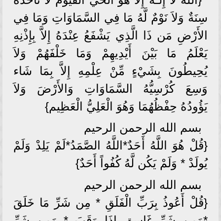
سِنَةٌ وَلاَ نَوْمٌ لَّهُ مَا فِي السَّمَاوَاتِ وَمَا فِي
الأَرْضِ مَن ذَا الَّذِي يَشْفَعُ عِنْدَهُ إِلاَّ بِإِذْنِهِ
يَعْلَمُ مَا بَيْنَ أَيْدِيهِمْ وَمَا خَلْفَهُمْ وَلاَ
يُحِيطُونَ بِشَيْءٍ مِّنْ عِلْمِهِ إِلاَّ بِمَا شَاء
وَسِعَ كُرْسِيُّهُ السَّمَاوَاتِ وَالأَرْضَ وَلاَ
يَؤُودُهُ حِفْظُهُمَا وَهُوَ الْعَلِيُّ الْعَظِيم}
بسم الله الرحمن الرحيم
{قُلْ هُوَ اللَّهُ أَحَدٌ*اللَّهُ الصَّمَدُ*لَمْ يَلِدْ وَلَمْ
يُولَدْ * وَلَمْ يَكُن لَّهُ كُفُواً أَحَدٌ}
بسم الله الرحمن الرحيم
{قُلْ أَعُوذُ بِرَبِّ الْفَلَقِ * مِن شَرِّ مَا خَلَقَ
*وَمِن شَرِّ غَاسِقٍ إِذَا وَقَبَ * وَمِن شَرِّ