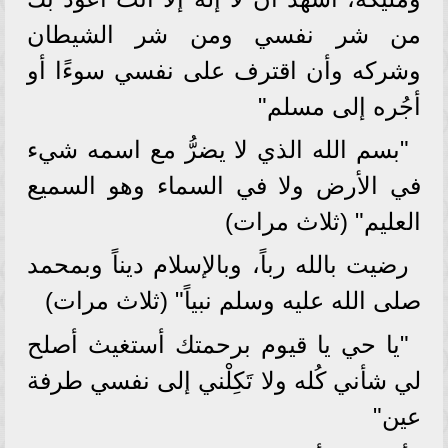
من شر نفسي ومن شر الشيطان
وشركه وأن اقترف على نفسي سوءًا أو
أجُره إلى مسلم"
"بسم الله الذي لا يضرُّ مع اسمه شيء
في الأرض ولا في السماء وهو السميع
العليم" (ثلاث مرات)
رضيت بالله رباً، وبالإسلام ديناً وبمحمد
صلى الله عليه وسلم نبياً" (ثلاث مرات)
"يا حي يا قيوم برحمتك أستغيث أصلح
لي شأني كُله ولا تَكِلْني إلى نفسي طرفة
عين"