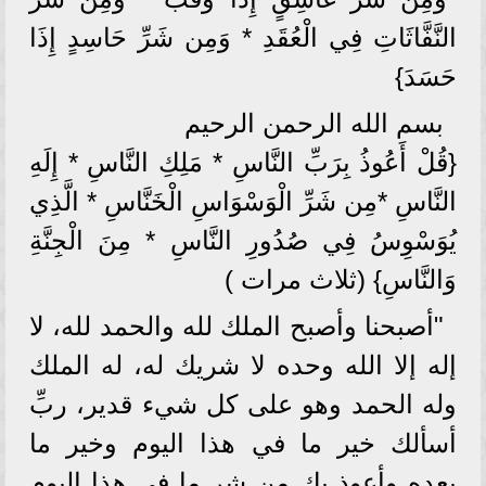
النَّفَّاثَاتِ فِي الْعُقَدِ * وَمِن شَرِّ حَاسِدٍ إِذَا
حَسَدَ}
بسم الله الرحمن الرحيم
{قُلْ أَعُوذُ بِرَبِّ النَّاسِ * مَلِكِ النَّاسِ * إِلَهِ
النَّاسِ *مِن شَرِّ الْوَسْوَاسِ الْخَنَّاسِ * الَّذِي
يُوَسْوِسُ فِي صُدُورِ النَّاسِ * مِنَ الْجِنَّةِ
وَالنَّاسِ} (ثلاث مرات )
"أصبحنا وأصبح الملك لله والحمد لله، لا
إله إلا الله وحده لا شريك له، له الملك
وله الحمد وهو على كل شيء قدير، ربِّ
أسألك خير ما في هذا اليوم وخير ما
بعده وأعوذ بك من شر ما في هذا اليوم