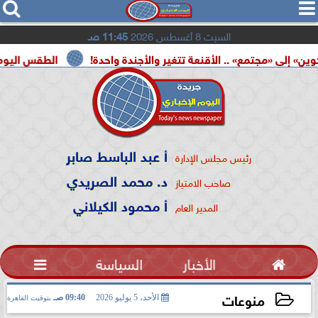




السبت 8 أغسطس 2026
11:45 صـ
 .. الأقنعة تتغير والأجندة واحدة!
الطقس اليوم.. شديد الحرارة ب
أ عبد الباسط صابر
رئيس مجلس الإدارة
د. محمد الصريدي
صاحب الامتياز
أ محمود الكيلاني
المدير العام

الأخبار
السياسة

منوعات
الأحد، 5 يوليو 2026
09:40 صـ
بتوقيت القاهرة