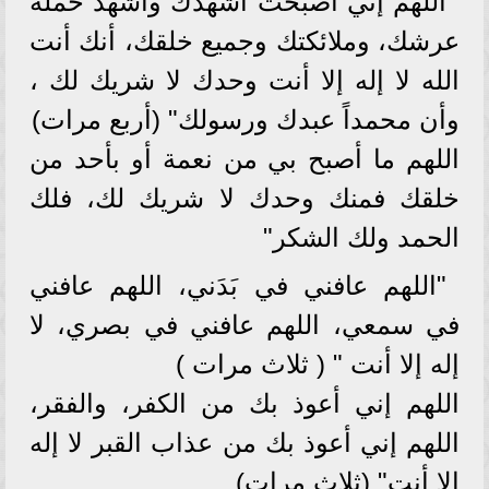
اللهم إني أصبحت أشهدك وأشهد حملة
عرشك، وملائكتك وجميع خلقك، أنك أنت
الله لا إله إلا أنت وحدك لا شريك لك ،
وأن محمداً عبدك ورسولك" (أربع مرات)
اللهم ما أصبح بي من نعمة أو بأحد من
خلقك فمنك وحدك لا شريك لك، فلك
الحمد ولك الشكر"
"اللهم عافني في بَدَني، اللهم عافني
في سمعي، اللهم عافني في بصري، لا
إله إلا أنت " ( ثلاث مرات )
اللهم إني أعوذ بك من الكفر، والفقر،
اللهم إني أعوذ بك من عذاب القبر لا إله
إلا أنت" (ثلاث مرات)