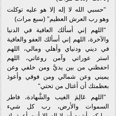
"حسبي الله لا إله إلا هو عليه توكلت
وهو رب العرش العظيم" (سبع مرات)
"اللهم إني أسألك العافية في الدنيا
والآخرة، اللهم إني أسألك العفو والعافية
في ديني ودنياي وأهلي ومالي، اللهم
استر عوراتي وآمن روعاتي، اللهم
احفظني من بين يديَّ ومن خلفي وعن
يميني وعن شمالي ومن فوقي وأعوذ
بعظمتك أن أغتال من تحتي"
"اللهم عَالِمَ الغيب والشَّهادة، فاطر
السموات والأرض، رب كل شيء
ومليكه، أشهد أن لا إله إلا أنت أعوذ بك