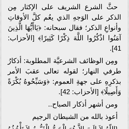
حثَّ الشرع الشريف على الإكثار مِن
الذكر على الوَجهِ الذي يعُم كلَّ الأوقاتِ
وأنواعِ الذكر؛ فقال سبحانه: ﴿يَاأَيُّهَا الَّذِينَ
آمَنُوا اذْكُرُوا اللَّهَ ذِكْرًا كَثِيرًا﴾ [الأحزاب:
41].
ومِن الوظائف الشرعيَّة المطلوبة: أذكارُ
طرفي النهار؛ لقوله تعالى عقبَ الأمر
بذكرِهِ على جهةِ العموم: ﴿وَسَبِّحُوهُ بُكْرَةً
وَأَصِيلًا﴾ [الأحزاب: 42].
ومن أشهر أذكار الصباح..
أعوذ بالله من الشيطان الرجيم
{اللّهُ لاَ إِلَـهَ إِلاَّ هُوَ الْحَيُّ الْقَيُّومُ لاَ تَأْخُذُهُ