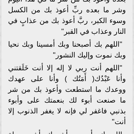
وشر ما بعده ربِّ أعوذ بك من الكسل
وسوء الكبر، ربَّ أعوذ بك من عذابٍ في
النار وعذاب في القبر"
"اللهم بك أصبحنا وبك أمسينا وبك نحيا
وبك نموت وإليك النشور"
"اللهم أنت ربي لا إله إلا أنت خَلَقتني
وأنا عَبْدُك( أَمَتُك ) وأنا على عهدك
ووعدك ما استطعت وأعوذ بك من شر
ما صنعت أبوء لك بنعمتك على وأبوء
بذنبي فاغفر لي فإنه لا يغفر الذنوب إلا
أنت"