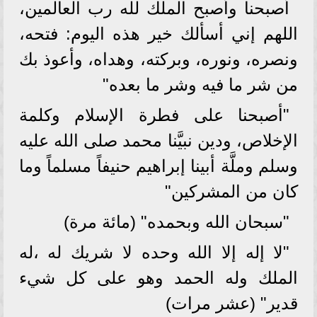
أصبحنا وأصبح الملك لله رب العالمين،
اللهم إني أسألك خير هذه اليوم: فتحه،
ونصره، ونوره، وبركته، وهداه، وأعوذ بك
من شر ما فيه وشر ما بعده"
"أصبحنا على فطرة الإسلام وكلمة
الإخلاص، ودين نبيَّنا محمد صلى الله عليه
وسلم وملَّة أبينا إبراهيم حنيفاً مسلماً وما
كان من المشركين"
"سبحان الله وبحمده" (مائة مرة)
"لا إله إلا الله وحده لا شريك له ،له
الملك وله الحمد وهو على كل شيء
قدير" (عشر مرات)