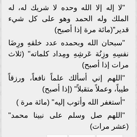
"لا إله إلا الله وحده لا شريك له، له
الملك وله الحمد وهو على كل شيء
قدير”(مائة مرة إذا أصبح)
"سبحان الله وبحمده عدد خلقهِ ورِضَا
نفسِهِ وزِنُة عَرشِهِ ومِداد كلماته" (ثلاث
مرات إذا أصبح)
"اللهم إني أسألك علماً نافعاً، ورزقاً
طيباً، وعملاً متقبلاً" (إذا أصبح)
"أستغفر الله وأتوب إليه" (مائة مرة )
"اللهم صل وسلم على نبينا محمد"
(عشر مرات)