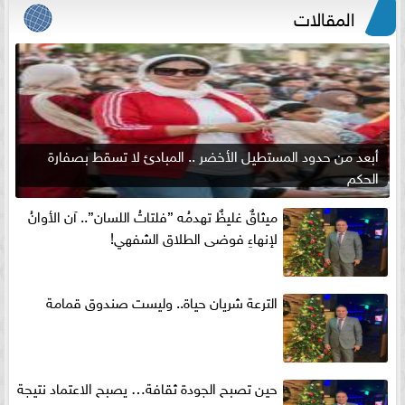
المقالات
أبعد من حدود المستطيل الأخضر .. المبادئ لا تسقط بصفارة
الحكم
ميثاقٌ غليظٌ تهدمُه ”فلتاتُ اللسان”.. آن الأوانُ
لإنهاءِ فوضى الطلاق الشفهي!
الترعة شريان حياة.. وليست صندوق قمامة
حين تصبح الجودة ثقافة… يصبح الاعتماد نتيجة