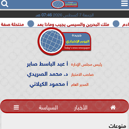




الجمعة 7 أغسطس 2026
07:46 صـ
ملك البحرين والسيسي يجيب وماذا بعد
منتحلة صفة صحفية تعتر
أ عبد الباسط صابر
رئيس مجلس الإدارة
د. محمد الصريدي
صاحب الامتياز
أ محمود الكيلاني
المدير العام

الأخبار
السياسة

منوعات