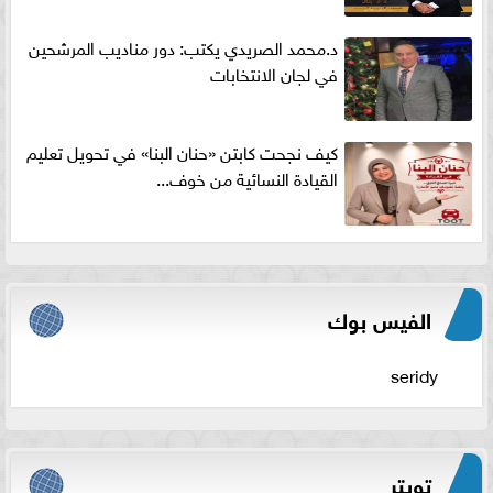
د.محمد الصريدي يكتب: دور مناديب المرشحين
في لجان الانتخابات
كيف نجحت كابتن «حنان البنا» في تحويل تعليم
القيادة النسائية من خوف...
الفيس بوك
seridy
تويتر