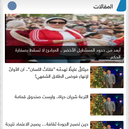
المقالات
أبعد من حدود المستطيل الأخضر .. المبادئ لا تسقط بصفارة
الحكم
ميثاقٌ غليظٌ تهدمُه ”فلتاتُ اللسان”.. آن الأوانُ
لإنهاءِ فوضى الطلاق الشفهي!
الترعة شريان حياة.. وليست صندوق قمامة
حين تصبح الجودة ثقافة… يصبح الاعتماد نتيجة