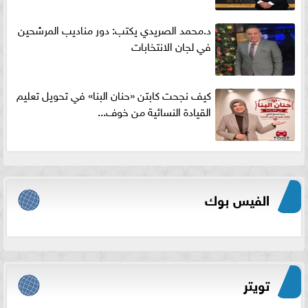
د.محمد الصريدي يكتب: دور مناديب المرشحين
في لجان الانتخابات
كيف نجحت كابتن «حنان البنا» في تحويل تعليم
القيادة النسائية من خوف...
الفيس بوك
تويتر