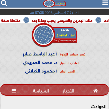




الجمعة 7 أغسطس 2026
07:38 صـ
ملك البحرين والسيسي يجيب وماذا بعد
منتحلة صفة صحفية تعتر
أ عبد الباسط صابر
رئيس مجلس الإدارة
د. محمد الصريدي
صاحب الامتياز
أ محمود الكيلاني
المدير العام

الأخبار
السياسة

الحوادث