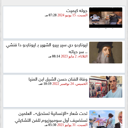
جوله كيميت
السبت، 15 يونيو 2024
07:28 مـ
ليوناردو دي سير بيرو الشهير بـ ليوناردو دا فنشي
.. سر حياته
الثلاثاء، 2 مايو 2023
08:14 مـ
وفاة الفنان حسن الشرق ابن المنيا
الخميس، 24 نوفمبر 2022
10:19 صـ
تحت شعار «الإنسانية تستحق».. العلمين
تستضيف أول سومبوزيوم للفن التشكيلي
السبت، 31 يوليو 2021
05:30 مـ