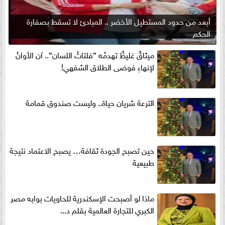
أبعد من حدود المستطيل الأخضر .. المبادئ لا تسقط بصفارة
الحكم
ميثاقٌ غليظٌ تهدمُه ”فلتاتُ اللسان”.. آن الأوانُ
لإنهاءِ فوضى الطلاق الشفهي!
الترعة شريان حياة.. وليست صندوق قمامة
حين تصبح الجودة ثقافة… يصبح الاعتماد نتيجة
طبيعية
ماذا لو أصبحت الإسكندرية للحاويات بوابه مصر
الكبري للتجارة العالمية بقلم د...