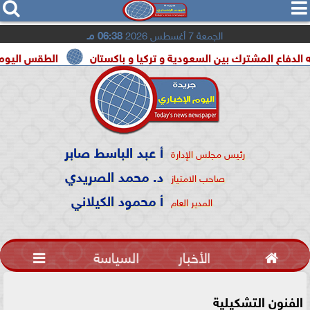




الجمعة 7 أغسطس 2026
06:38 مـ
المشترك بين السعودية و تركيا و باكستان
الطقس اليوم شديد الحرارة
أ عبد الباسط صابر
رئيس مجلس الإدارة
د. محمد الصريدي
صاحب الامتياز
أ محمود الكيلاني
المدير العام

الأخبار
السياسة

الفنون التشكيلية