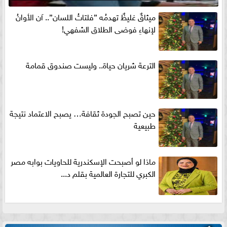
ميثاقٌ غليظٌ تهدمُه ”فلتاتُ اللسان”.. آن الأوانُ
لإنهاءِ فوضى الطلاق الشفهي!
الترعة شريان حياة.. وليست صندوق قمامة
حين تصبح الجودة ثقافة… يصبح الاعتماد نتيجة
طبيعية
ماذا لو أصبحت الإسكندرية للحاويات بوابه مصر
الكبري للتجارة العالمية بقلم د...