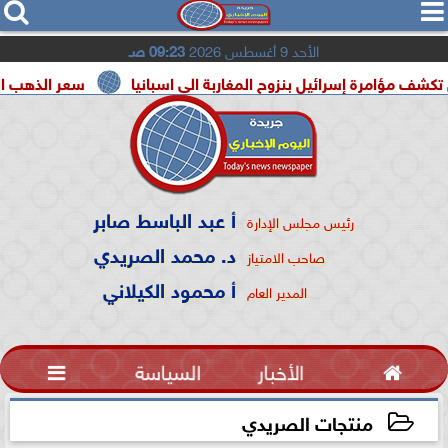




الأحد 9 أغسطس 2026
09:23 صـ
 إسرائيل بنزوح المغاربة الى اسبانيا
سعر الذهب اليوم السبت 8 أغسطس 2026 في مص
أ عبد الباسط صابر
رئيس مجلس الإدارة
د. محمد الصريدي
صاحب الامتياز
أ محمود الكيلاني
المدير العام

الأخبار
السياسة

منتجات الصريدي