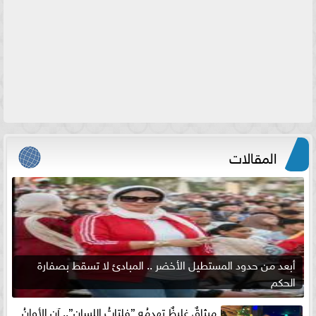
المقالات
أبعد من حدود المستطيل الأخضر .. المبادئ لا تسقط بصفارة
الحكم
ميثاقٌ غليظٌ تهدمُه ”فلتاتُ اللسان”.. آن الأوانُ