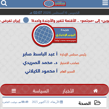




الخميس 6 أغسطس 2026
02:07 مـ
تمع» .. الأقنعة تتغير والأجندة واحدة!
إيران تفرض شروطها ع
أ عبد الباسط صابر
رئيس مجلس الإدارة
د. محمد الصريدي
صاحب الامتياز
أ محمود الكيلاني
المدير العام

الأخبار
السياسة

الصحة
الأربعاء، 22 أكتوبر 2025
08:49 مـ
بتوقيت القاهرة