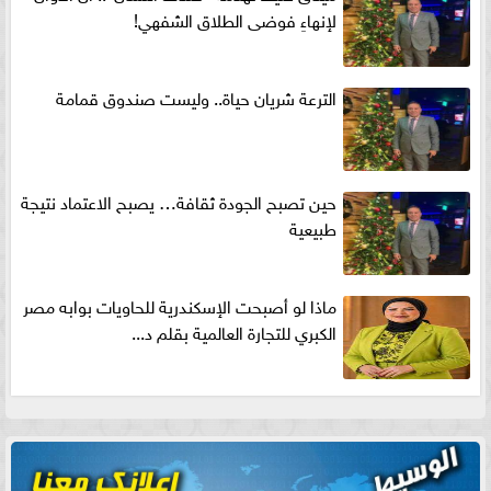
لإنهاءِ فوضى الطلاق الشفهي!
الترعة شريان حياة.. وليست صندوق قمامة
حين تصبح الجودة ثقافة… يصبح الاعتماد نتيجة
طبيعية
ماذا لو أصبحت الإسكندرية للحاويات بوابه مصر
الكبري للتجارة العالمية بقلم د...