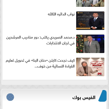
نواب الدائره الثالثه
د.محمد الصريدي يكتب: دور مناديب المرشحين
في لجان الانتخابات
كيف نجحت كابتن «حنان البنا» في تحويل تعليم
القيادة النسائية من خوف...
الفيس بوك