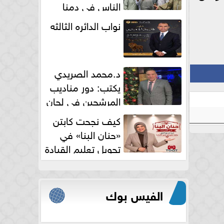
الناس فى دمنا
نواب الدائره الثالثه
د.محمد الصريدي
يكتب: دور مناديب
المرشحين في لجان
الانتخابات
كيف نجحت كابتن
«حنان البنا» في
تحويل تعليم القيادة
النسائية من خوف...
الفيس بوك