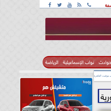





: واقعة التحرش مزعومة بسبب خلافات على الأجرة
رحيل الإعلا
حوادث
نواب الإسماعيلية
الرياضة

بتوقيت القاهرة
رية