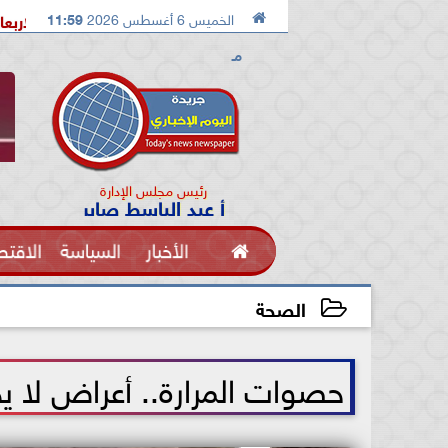

الخميس 6 أغسطس 2026
11:59
لإسماعيلية تستضيف معسكرًا مغلقًا للإسماعيلي الاربعاء القادم
م
مـ
رئيس مجلس الإدارة
أ عبد الباسط صابر

الأخبار
السياسة
الاقتص
الفنون
الصحة
2026-07-08 12:10:50
حصوات المرارة.. أعراض لا ي