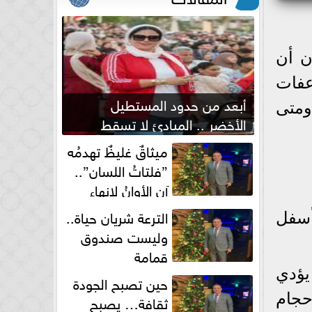
ن أن
عفات
أبعد من حدود المستطيل
ومتى
الأخضر .. المبادئ لا تسقط
بصفارة الحكم
ميثاقٌ غليظٌ تهدمُه
”فلتاتُ اللسان”..
آن الأوانُ لإنهاءِ
فوضى الطلاق الشفهي!
الترعة شريان حياة..
أسفل
وليست صندوق
قمامة
يؤدي
حين تصبح الجودة
حجام
ثقافة… يصبح