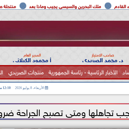
لك البحرين والسيسي يجيب وماذا بعد
منتحلة صفة صحفية تعترف
صاحب الامتياز
المدير العام
د. محمد الصريدي
أ محمود الكيلاني
اد
الأخبار الرئاسية - رئاسة الجمهورية
منتجات الصريدي
ال
الصحة
الأربعاء، 8 يوليو 2026
12:10 مـ
جب تجاهلها ومتى تصبح الجراحة ضرو