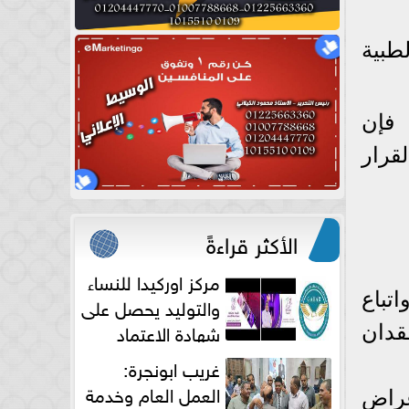
لطبية
 فإن
قرار
الأكثر قراءةً
مركز اوركيدا للنساء
تباع
والتوليد يحصل على
شهادة الاعتماد
قدان
الكامل
غريب ابونجرة:
العمل العام وخدمة
عراض