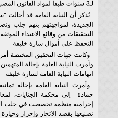
لـ3 سنوات طبقا لمواد القانون المصري.
الجديدة، لمواجهتهم بتهم جلب وتصني
التحقيقات من وقائع الاعتداء الموثقة.
التحفظ على أموال سارة خليفة
وكانت جهات التحقيق المختصة أمرت
وأمرت النيابة العامة بإحالة المتهمي
اتهامات النيابة العامة لسارة خليفة
وأمرت النيابة العامة بإحالة ثمان
حمادة– إلى محكمة الجنايات، لمعاق
إجرامية منظمة تخصصت في جلب المو
تصنيعها بقصد الاتجار وإحراز وحيازة 