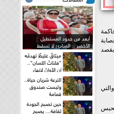
اكمة
أبعد من حدود المستطيل
ف عصابة
الأخضر .. المبادئ لا تسقط
بقصد
بصفارة الحكم
ميثاقٌ غليظٌ تهدمُه
”فلتاتُ اللسان”..
آن الأوانُ لإنهاءِ
فوضى الطلاق الشفهي!
الترعة شريان حياة..
وليست صندوق
التي
قمامة
حين تصبح الجودة
لحبس
ثقافة… يصبح