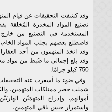
وقد كشفت التحقيقات عن قيام المته
تصنيع المواد المخدرة المُخلقة بق
المستخدمة في التصنيع من خارج ال
فاضطلع بعضهم بجلب المواد الخام، وت
وقد اتخذ المتهمون من أحد العقارات
وقد بلغ إجمالي ما ضُبط من مواد مخ
750 كيلو جرامًا.
وفي ضوء ما أسفرت عنه التحقيقات، أ
شملت حصر ممتلكات المتهمين، وال
أموالهم، وإدراج المتهمَيْن الهار
واستمرار حبس باقي المتهمين.