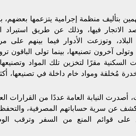
مين بتأليف منظمة إجرامية يتزعمها بعضهم، 
صد الاتجار فيها، وذلك عن طريق استيراد ال
بلاد، وتوزعت الأدوار فيما بينهم على مر
ولى آخرون تصنيعها، بينما تولى الباقون تروي
 السكنية مقرًا لتخزين تلك المواد وتصنيعها،
درة مُخلقة ومواد خام داخلة في تصنيعها، أكث
صدرت النيابة العامة عددًا من القرارات العا
كشف عن سرية حساباتهم المصرفية، والتحفظ
بَيْن على قوائم المنع من السفر وترقب الو