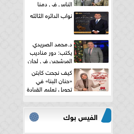
الناس فى دمنا
نواب الدائره الثالثه
د.محمد الصريدي
يكتب: دور مناديب
المرشحين في لجان
الانتخابات
كيف نجحت كابتن
«حنان البنا» في
تحويل تعليم القيادة
النسائية من خوف...
الفيس بوك