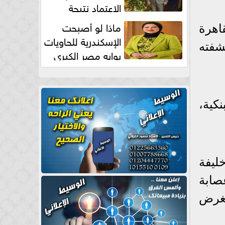
الاعتماد نتيجة
طبيعية
ماذا لو أصبحت
ايات القاهرة
الإسكندرية للحاويات
شفته
بوابه مصر الكبري
للتجارة العالمية بقلم د...
كية،
ليفة
صابة
بغرض