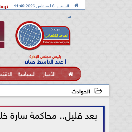

الخميس 6 أغسطس 2026
11:49
ية بالإسماعيلية تستضيف معسكرًا مغلقًا للإسماعيلي الاربعاء القادم
مـ
رئيس مجلس الإدارة
أ عبد الباسط صابر

الأخبار
السياسة
الاقتص
الفنون
الحوادث
2026-07-08 11:50:38