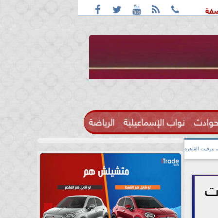





عترف: واقعة التحرش مزعومة بسبب خلافات على الأجرة
رحيل ا
حوادث
نواب الإسماعيلية
الرياضة

بتوقيت القاهرة
درات