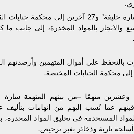
يُذكر أن النيابة العامة قد أحالت “سارة خليفة” و27 آخرين إلى محكمة جن
ع والاتجار بالمواد المخدرة، إلى جانب ما ك
 بالتحفظ على أموال المتهمين وأرصدتهم البن
ن إلى محكمة الجنايات المختصة.
ية وعشرين متهمًا –من بينهم المتهمة سارة خ
بتهم عما نُسب إليهم من اتهامات بتأليف ع
اد المستخدمة في تخليق المواد المخدرة، 
أسلحة نارية وذخائر بغير ترخيص.