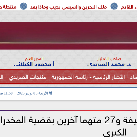
ملك البحرين والسيسي يجيب وماذا بعد
منتحلة صفة صحفية ت
صاحب الامتياز
المدير العام
د. محمد الصريدي
أ محمود الكيلاني
اد
الأخبار الرئاسية - رئاسة الجمهورية
منتجات الصريدي
ال
الصحة
الأربعاء، 8 يوليو 2026
11:50 صـ
بعد قليل.. محاكمة سارة خليفة و27 متهما آخرين بقضية المخ
الكبرى