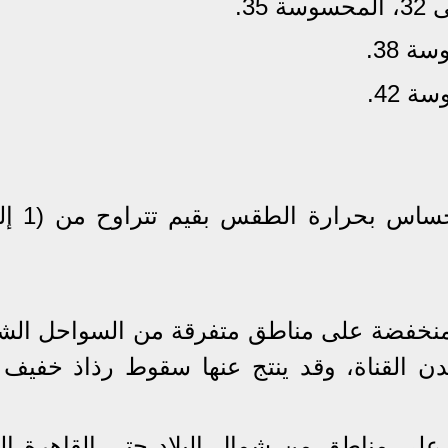
3.
نخفضة على مناطق متفرقة من السواحل الشم
دن القناة، وقد ينتج عنها سقوط رذاذ خفيف 
ة: من (4 إلى 8 صباحاً) على مناطق من شمال البلاد حتى القاهرة 