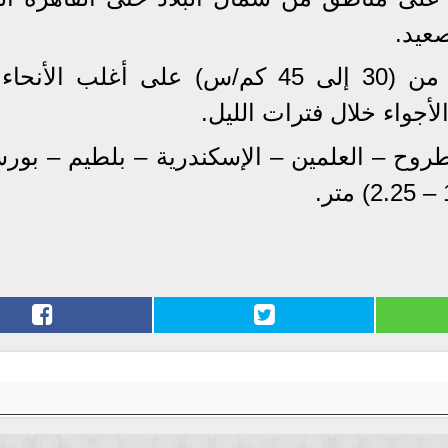
عيد.
​نشاط رياح أحياناً: تتراوح سرعتها من (30 إلى 45 كم/س) على أغلب 
جواء خلال فترات الليل.
ح – العلمين – الإسكندرية – بلطيم – بورس