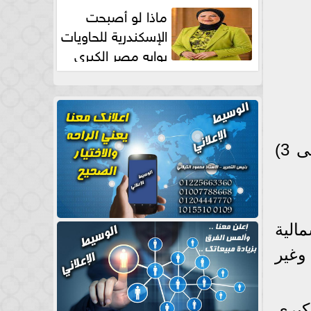
طبيعية
ماذا لو أصبحت
الإسكندرية للحاويات
بوابه مصر الكبري
للتجارة العالمية بقلم د...
​ارتفاع نسب الرطوبة يزيد من الإحساس بحرارة الطقس بقيم تتراوح من (1 إلى 3)
الية
وغير
الكبرى