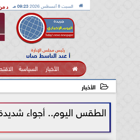

السبت 8 أغسطس 2026
09:23 مـ
الدكتور محمد الصريدي يكشف المخطط الجديد من «تكوين» إلى «مجتمع
رئيس مجلس الإدارة
أ عبد الباسط صابر

الأخبار
السياسة
الاقتص
الفنون
الأخبار
2026-07-08 11:31:38