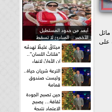
أبعد من حدود المستطيل
أربعاء 8 يوليو 2026 ، طقس مائل
الأخضر .. المبادئ لا تسقط
 على
بصفارة الحكم
ميثاقٌ غليظٌ تهدمُه
”فلتاتُ اللسان”..
آن الأوانُ لإنهاءِ
فوضى الطلاق الشفهي!
الترعة شريان حياة..
وليست صندوق
قمامة
حين تصبح الجودة
ثقافة… يصبح
الاعتماد نتيجة