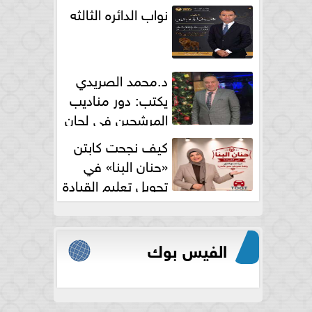
نواب الدائره الثالثه
د.محمد الصريدي
يكتب: دور مناديب
المرشحين في لجان
الانتخابات
كيف نجحت كابتن
«حنان البنا» في
تحويل تعليم القيادة
النسائية من خوف...
الفيس بوك