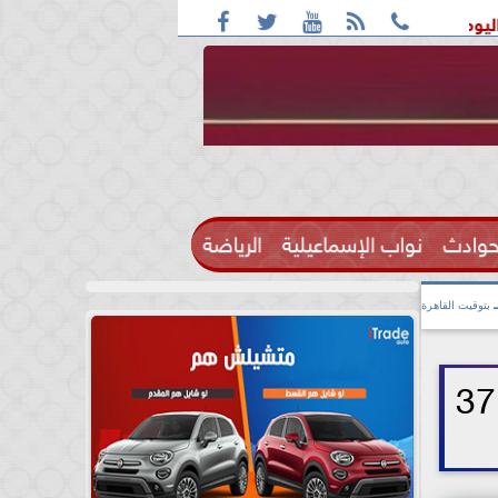





بأغلب الأنحاء ورطوبة والمحسوسة بالقاهرة 38 درجة
قائمة ال
حوادث
نواب الإسماعيلية
الرياضة

بتوقيت القاهرة
الطقس اليوم.. أجواء شديدة الحرارة والمحسوسة بالقاهرة الكبرى 37