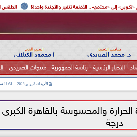
» .. الأقنعة تتغير والأجندة واحدة!
الطقس اليوم.. شديد الحرارة 
صاحب الامتياز
المدير العام
د. محمد الصريدي
أ محمود الكيلاني
اد
الأخبار الرئاسية - رئاسة الجمهورية
منتجات الصريدي
ال
الصحة
الأربعاء، 8 يوليو 2026
11:31 صـ
درجة