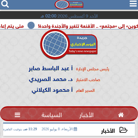




الأحد 9 أغسطس 2026
02:00 مـ
تمع» .. الأقنعة تتغير والأجندة واحدة!
متى يتم إعادة تشغيل 
أ عبد الباسط صابر
رئيس مجلس الإدارة
د. محمد الصريدي
صاحب الامتياز
أ محمود الكيلاني
المدير العام

الأخبار
السياسة

الأخبار
الأربعاء، 8 يوليو 2026
11:29 صـ
بتوقيت القاهرة