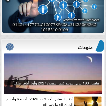
منوعات
فاضل 183 يوم.. موعد شهر رمضان 2027 وأول أيامه فلكياً
أذكار الصباح الأحد 9-8- 2026.. أصبحنا وأصبح
الملك لله والحمد لله