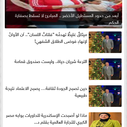
أبعد من حدود المستطيل الأخضر .. المبادئ لا تسقط بصفارة
الحكم
ميثاقٌ غليظٌ تهدمُه ”فلتاتُ اللسان”.. آن الأوانُ
لإنهاءِ فوضى الطلاق الشفهي!
الترعة شريان حياة.. وليست صندوق قمامة
حين تصبح الجودة ثقافة… يصبح الاعتماد نتيجة
طبيعية
ماذا لو أصبحت الإسكندرية للحاويات بوابه مصر
الكبري للتجارة العالمية بقلم د...