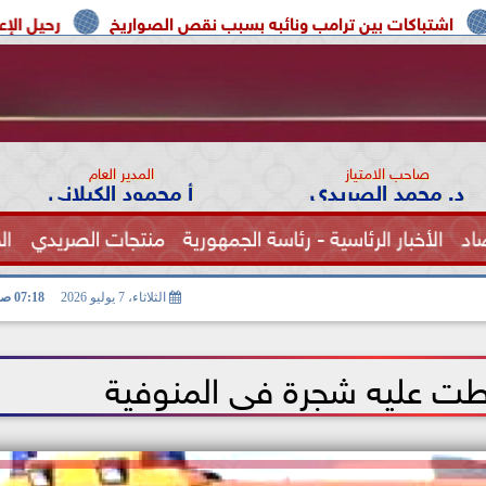
 ترامب ونائبه بسبب نقص الصواريخ
رحيل الإعلامية سونيا كمال ك
صاحب الامتياز
المدير العام
د. محمد الصريدي
أ محمود الكيلاني
اد
الأخبار الرئاسية - رئاسة الجمهورية
منتجات الصريدي
ال
الصحة
الثلاثاء، 7 يوليو 2026
07:18 صـ
 عليه شجرة فى المنوفية