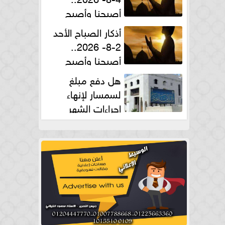
أصبحنا وأصبح
الملك لله والحمد لله
أذكار الصباح الأحد
2-8- 2026..
أصبحنا وأصبح
الملك لله والحمد لله
هل دفع مبلغ
لسمسار لإنهاء
إجراءات الشهر
العقارى حلال؟.. أمين الفتوى يجيب