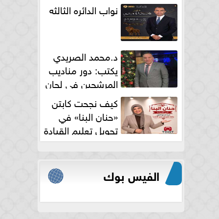
نواب الدائره الثالثه
د.محمد الصريدي
يكتب: دور مناديب
المرشحين في لجان
الانتخابات
كيف نجحت كابتن
«حنان البنا» في
تحويل تعليم القيادة
النسائية من خوف...
الفيس بوك