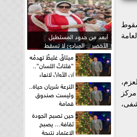
سقوط
أبعد من حدود المستطيل
عامة
الأخضر .. المبادئ لا تسقط
بصفارة الحكم
ميثاقٌ غليظٌ تهدمُه
”فلتاتُ اللسان”..
آن الأوانُ لإنهاءِ
فوضى الطلاق الشفهي!
لعزم،
الترعة شريان حياة..
مركز
وليست صندوق
قمامة
شفى،
حين تصبح الجودة
ثقافة… يصبح
الاعتماد نتيجة