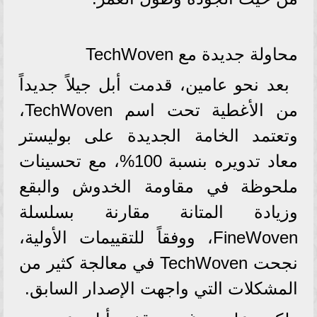
محاولة جديدة مع TechWoven
بعد نحو عامين، قدمت أبل جيلاً جديداً
من الأغطية تحت اسم TechWoven،
وتعتمد الخامة الجديدة على بوليستر
معاد تدويره بنسبة 100%، مع تحسينات
ملحوظة في مقاومة الخدوش والبقع
وزيادة المتانة مقارنة بسلسلة
FineWoven، ووفقاً للتقييمات الأولية،
نجحت TechWoven في معالجة كثير من
المشكلات التي واجهت الإصدار السابق.