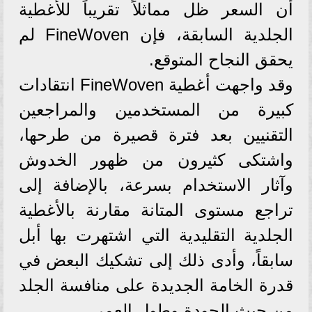
أن السعر ظل مماثلاً تقريباً للأغطية
الجلدية السابقة، فإن FineWoven لم
يحقق النجاح المتوقع.
وقد واجهت أغطية FineWoven انتقادات
كبيرة من المستخدمين والمراجعين
التقنيين بعد فترة قصيرة من طرحها،
واشتكى كثيرون من ظهور الخدوش
وآثار الاستخدام بسرعة، بالإضافة إلى
تراجع مستوى المتانة مقارنة بالأغطية
الجلدية التقليدية التي اشتهرت بها أبل
سابقاً، وأدى ذلك إلى تشكيك البعض في
قدرة الخامة الجديدة على منافسة الجلد
من حيث الجودة وطول العمر.