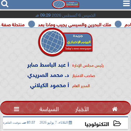




الخميس 6 أغسطس 2026
09:29 مـ
ك البحرين والسيسي يجيب وماذا بعد
منتحلة صفة صحفية تعترف
أ عبد الباسط صابر
رئيس مجلس الإدارة
د. محمد الصريدي
صاحب الامتياز
أ محمود الكيلاني
المدير العام

الأخبار
السياسة

التكنولوجيا
الثلاثاء، 7 يوليو 2026
07:57 صـ
بتوقيت القاهرة