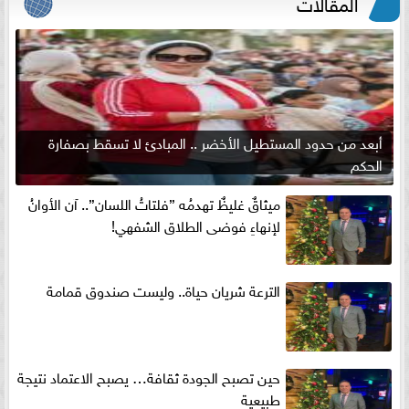
المقالات
أبعد من حدود المستطيل الأخضر .. المبادئ لا تسقط بصفارة
الحكم
ميثاقٌ غليظٌ تهدمُه ”فلتاتُ اللسان”.. آن الأوانُ
لإنهاءِ فوضى الطلاق الشفهي!
الترعة شريان حياة.. وليست صندوق قمامة
حين تصبح الجودة ثقافة… يصبح الاعتماد نتيجة
طبيعية