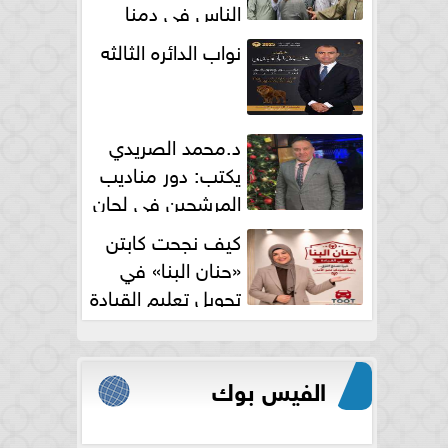
الناس فى دمنا
نواب الدائره الثالثه
د.محمد الصريدي
يكتب: دور مناديب
المرشحين في لجان
الانتخابات
كيف نجحت كابتن
«حنان البنا» في
تحويل تعليم القيادة
النسائية من خوف...
الفيس بوك