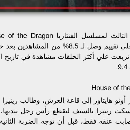
حققت الحلقة الثالثة من الموسم الثالث لمسلسل الفنتازيا gon
المستوحى من رواية الجليد والنار، علي تقييم وصل لـ 8.5% من المشا
ث تربعت علي أكثر الحلقات مشاهدة في تاريخ ال
أوتو هايتاور إلى قاعة العرش، وطالب رينيرا ب
مسكت رينيرا بالسيف لتقطع رأس رجل بيديها، ل
ابت عنقه فقط، قبل أن توجه الضربة الثانية 