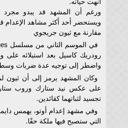
أنهت حياته.
ورغم أن المشهد قد يبدو مجرد تف
ويستحضر أحد أكثر مشاهد الإعدام قسوة في rones
مقارنة مع ثيون جريجوي
رودريك كاسيل بعد استيلائه على و
واضطر إلى توجيه عدة ضربات وسط 
وكان المشهد يرمز إلى أن ثيون لم
على عكس نيد ستارك وروب ستارك ا
تجسيد لثباتهما كقائدين.
وفي مشهد إعدام أوتو، يهمس دايمون 
التي ستصبح فيها ملكة حقًا.