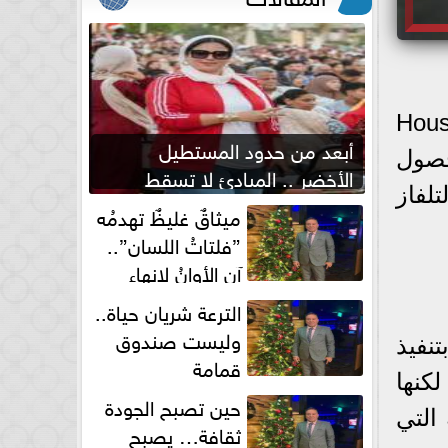
House of the Dra
أبعد من حدود المستطيل
هدين بعد حصول
الأخضر .. المبادئ لا تسقط
تلفاز
بصفارة الحكم
ميثاقٌ غليظٌ تهدمُه
”فلتاتُ اللسان”..
آن الأوانُ لإنهاءِ
فوضى الطلاق الشفهي!
الترعة شريان حياة..
وليست صندوق
تنفيذ
قمامة
كنها
حين تصبح الجودة
التي
ثقافة… يصبح