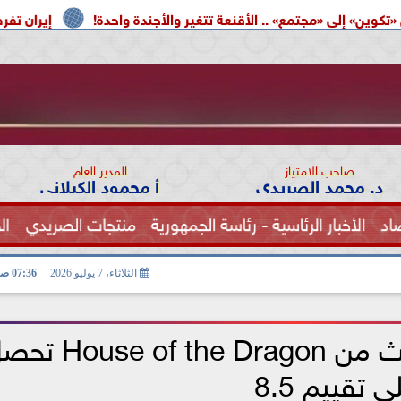
ع» .. الأقنعة تتغير والأجندة واحدة!
إيران تفرض شروطها على
صاحب الامتياز
المدير العام
د. محمد الصريدي
أ محمود الكيلاني
اد
الأخبار الرئاسية - رئاسة الجمهورية
منتجات الصريدي
ال
الصحة
الثلاثاء، 7 يوليو 2026
07:36 صـ
الحلقة الثالثة للموسم الثالث من of the Dragon
ى تقييم 8.5