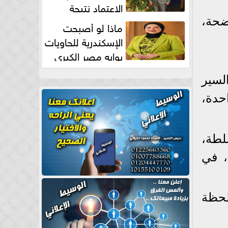
الاعتماد نتيجة
طبيعية
ضحة،
ماذا لو أصبحت
الإسكندرية للحاويات
بوابه مصر الكبري
للتجارة العالمية بقلم د...
عدام السير
حدة،
لطة،
، في
لحظة