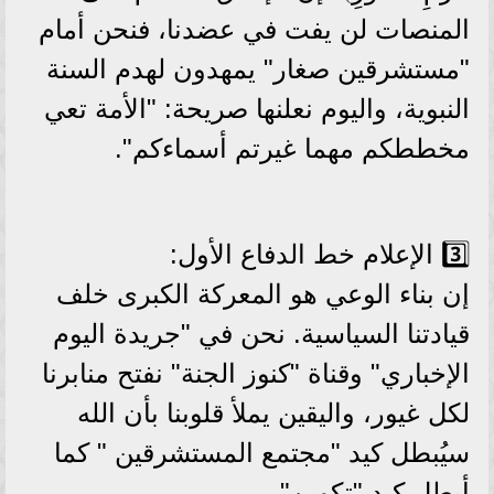
المنصات لن يفت في عضدنا، فنحن أمام
"مستشرقين صغار" يمهدون لهدم السنة
النبوية، واليوم نعلنها صريحة: "الأمة تعي
مخططكم مهما غيرتم أسماءكم".
3️⃣ الإعلام خط الدفاع الأول:
إن بناء الوعي هو المعركة الكبرى خلف
قيادتنا السياسية. نحن في "جريدة اليوم
الإخباري" وقناة "كنوز الجنة" نفتح منابرنا
لكل غيور، واليقين يملأ قلوبنا بأن الله
سيُبطل كيد "مجتمع المستشرقين " كما
أبطل كيد "تكوين".