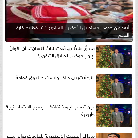
أبعد من حدود المستطيل الأخضر .. المبادئ لا تسقط بصفارة
الحكم
ميثاقٌ غليظٌ تهدمُه ”فلتاتُ اللسان”.. آن الأوانُ
لإنهاءِ فوضى الطلاق الشفهي!
الترعة شريان حياة.. وليست صندوق قمامة
حين تصبح الجودة ثقافة… يصبح الاعتماد نتيجة
طبيعية
ماذا لو أصبحت الإسكندرية للحاويات بوابه مصر