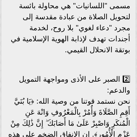
مسمى "اللسانيات" هي محاولة بائسة
لتحويل الصلاة من عبادة مقدسة إلى
مجرد "دعاء لغوي" بلا روح، لخدمة
أجندات تهدف لإذابة الهوية الإسلامية في
بوتقة الانحلال القيمي.
2️⃣ الصبر على الأذى ومواجهة التمويل
والدعم:
نحن نستمد قوتنا من وصية الله: ﴿يَا بُنَيَّ
أَقِمِ الصَّلَاةَ وَأُمُرْ بِالْمَعْرُوفِ وَانْهَ عَنِ
الْمُنكَرِ وَاصْبِرْ عَلَىٰ مَا أَصَابَكَ ۖ إِنَّ ذَٰلِكَ مِنْ
عَزْمِ الْأُمُورِ﴾. إن الإنفاق الضخم على هذه