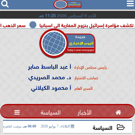




الأحد 9 أغسطس 2026
11:25 صـ
 إسرائيل بنزوح المغاربة الى اسبانيا
سعر الذهب اليوم السبت 8 أغسطس 2026 في م
أ عبد الباسط صابر
رئيس مجلس الإدارة
د. محمد الصريدي
صاحب الامتياز
أ محمود الكيلاني
المدير العام

الأخبار
السياسة

السياسة
الثلاثاء، 7 يوليو 2026
08:00 صـ
بتوقيت القاهرة