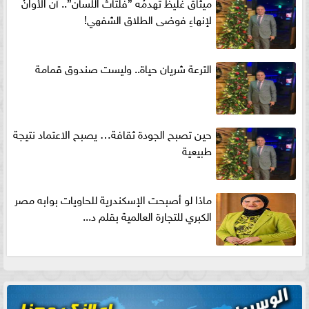
ميثاقٌ غليظٌ تهدمُه ”فلتاتُ اللسان”.. آن الأوانُ
لإنهاءِ فوضى الطلاق الشفهي!
الترعة شريان حياة.. وليست صندوق قمامة
حين تصبح الجودة ثقافة… يصبح الاعتماد نتيجة
طبيعية
ماذا لو أصبحت الإسكندرية للحاويات بوابه مصر
الكبري للتجارة العالمية بقلم د...