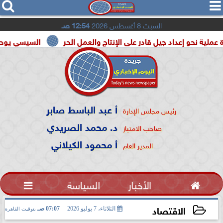




السبت 8 أغسطس 2026
12:54 صـ
عداد جيل قادر على الإنتاج والعمل الحر
السيسي يوحد السودان و 
أ عبد الباسط صابر
رئيس مجلس الإدارة
د. محمد الصريدي
صاحب الامتياز
أ محمود الكيلاني
المدير العام

الأخبار
السياسة

الاقتصاد
الثلاثاء، 7 يوليو 2026
07:07 صـ
بتوقيت القاهرة