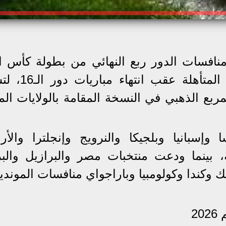
نافسات الدور ربع النهائي من بطولة كأس ال
2026، بعدما اكتمل عقد المنتخبات ال
ربع الذهبي في النسخة المقامة بالولايات الم
سبانيا وبلجيكا والنرويج وإنجلترا والأرج
 بينما ودعت منتخبات مصر والبرازيل والبر
ك وكندا وكولومبيا وباراجواي منافسات المونديا
2