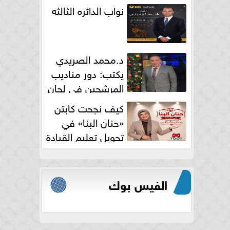
نواب الدائره الثالثه
د.محمد الصريدي
يكتب: دور مناديب
المرشحين في لجان
الانتخابات
كيف نجحت كابتن
«حنان البنا» في
تحويل تعليم القيادة
النسائية من خوف...
الفيس بوك