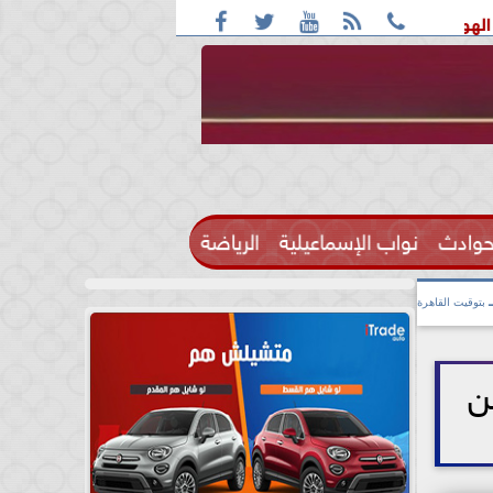





iPhon» يقود موجة النمو
حوادث
نواب الإسماعيلية
الرياضة

بتوقيت القاهرة
ين