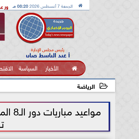

الجمعة 7 أغسطس 2026
08:20 مـ
التحالف السعودى الباكستاني التركي
دكتور عبدالرحمن اول مص
رئيس مجلس الإدارة
أ عبد الباسط صابر

الأخبار
السياسة
الاقتص
الفنون
الرياضة
2026-07-08 11:24:50
مواعيد
ت