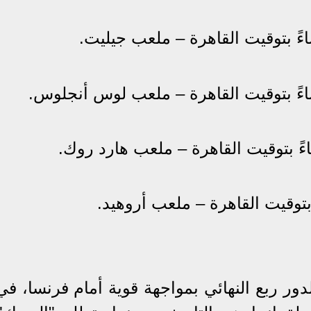
ور ربع النهائي بمواجهة قوية أمام فرنسا، في 