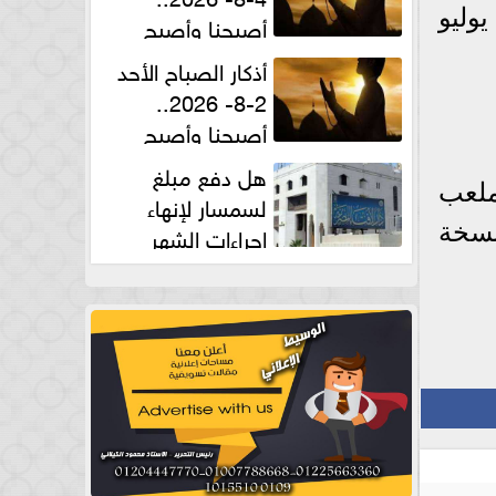
ترا المتأهل من مباراة الأرجنتين وسويسرا في نصف النهائي الثاني يوم 15 يوليو
أصبحنا وأصبح
الملك لله والحمد لله
أذكار الصباح الأحد
2-8- 2026..
أصبحنا وأصبح
الملك لله والحمد لله
هل دفع مبلغ
تضيف ملعب
لسمسار لإنهاء
إجراءات الشهر
طل النسخة
العقارى حلال؟.. أمين الفتوى يجيب