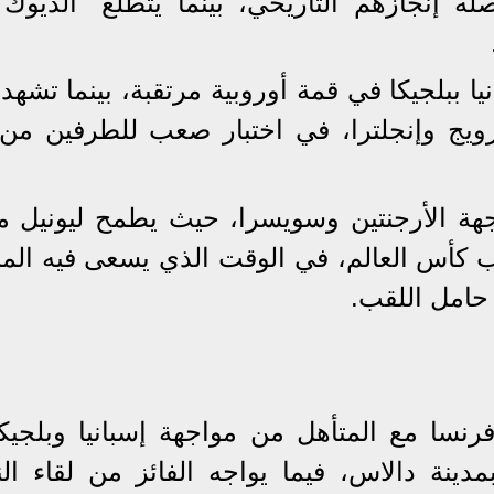
 إنجازهم التاريخي، بينما يتطلع "الديوك"
 ببلجيكا في قمة أوروبية مرتقبة، بينما تشهد 
نرويج وإنجلترا، في اختبار صعب للطرفين من
اجهة الأرجنتين وسويسرا، حيث يطمح ليونيل 
ب كأس العالم، في الوقت الذي يسعى فيه الم
حامل اللقب.
فرنسا مع المتأهل من مواجهة إسبانيا وبلجيك
 الأول يوم 14 يوليو بمدينة دالاس، فيما يواجه الفائز من لقاء 