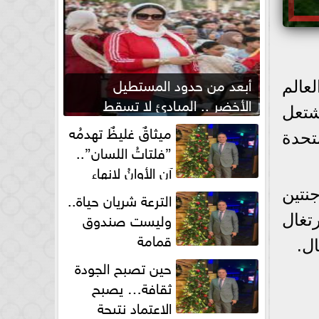
أبعد من حدود المستطيل
عالم
الأخضر .. المبادئ لا تسقط
متأهلة عقب انتهاء مباريات دور الـ16، لتشتعل
بصفارة الحكم
ميثاقٌ غليظٌ تهدمُه
تحدة
”فلتاتُ اللسان”..
آن الأوانُ لإنهاءِ
فوضى الطلاق الشفهي!
نتين
الترعة شريان حياة..
وليست صندوق
تغال
قمامة
ل.
حين تصبح الجودة
ثقافة… يصبح
الاعتماد نتيجة