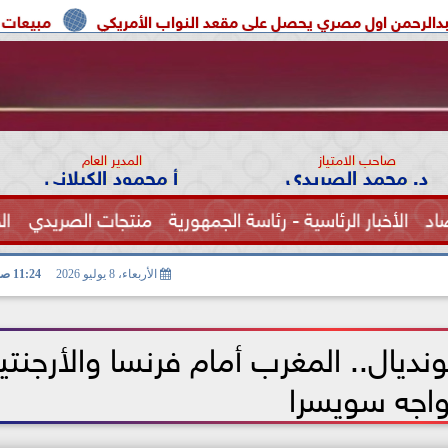
ري يحصل على مقعد النواب الأمريكي
مبيعات الهواتف القابلة للطى تقفز 20% فى 2026.. و«e Ultra
صاحب الامتياز
المدير العام
د. محمد الصريدي
أ محمود الكيلاني
اد
الأخبار الرئاسية - رئاسة الجمهورية
منتجات الصريدي
ال
الصحة
الأربعاء، 8 يوليو 2026
11:24 صـ
 مباريات دور الـ8 المونديال.. المغرب أمام فرنسا والأرجنت
واجه سويسرا