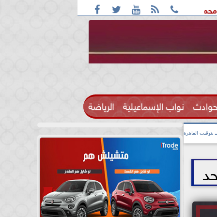





كشف المخطط الجديد من «تكوين» إلى «مجتمع» .. الأقنعة تتغير والأجن
حوادث
نواب الإسماعيلية
الرياضة

بتوقيت القاهرة
حد