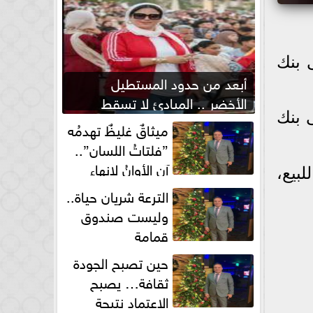
جنيه المصرى، اليوم الأحد 5 يوليو 2026، فى بنك
أبعد من حدود المستطيل
الأخضر .. المبادئ لا تسقط
 جنيه للبيع، وفى بنك
بصفارة الحكم
ميثاقٌ غليظٌ تهدمُه
”فلتاتُ اللسان”..
آن الأوانُ لإنهاءِ
عند 49.00 جنيه للشراء 49.10 جنيه للبيع،
فوضى الطلاق الشفهي!
الترعة شريان حياة..
وليست صندوق
قمامة
حين تصبح الجودة
ثقافة… يصبح
الاعتماد نتيجة