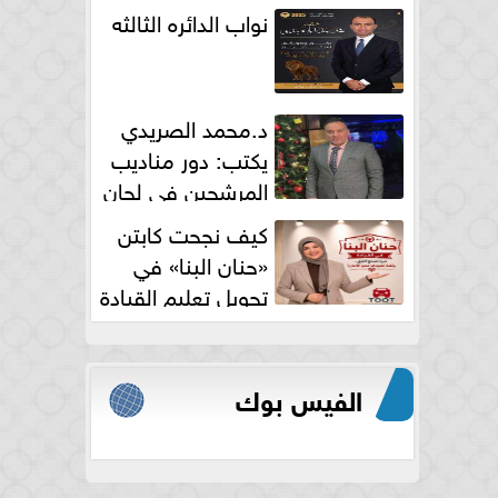
نواب الدائره الثالثه
د.محمد الصريدي
يكتب: دور مناديب
المرشحين في لجان
الانتخابات
كيف نجحت كابتن
«حنان البنا» في
تحويل تعليم القيادة
النسائية من خوف...
الفيس بوك