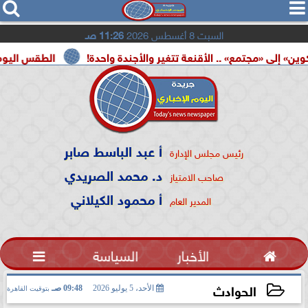




السبت 8 أغسطس 2026
11:26 صـ
ع» .. الأقنعة تتغير والأجندة واحدة!
الطقس اليوم.. شديد الحرار
أ عبد الباسط صابر
رئيس مجلس الإدارة
د. محمد الصريدي
صاحب الامتياز
أ محمود الكيلاني
المدير العام

الأخبار
السياسة

الحوادث
الأحد، 5 يوليو 2026
09:48 صـ
بتوقيت القاهرة