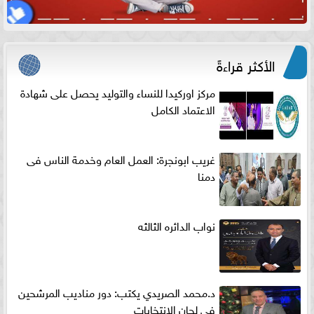
الأكثر قراءةً
مركز اوركيدا للنساء والتوليد يحصل على شهادة
الاعتماد الكامل
غريب ابونجرة: العمل العام وخدمة الناس فى
دمنا
نواب الدائره الثالثه
د.محمد الصريدي يكتب: دور مناديب المرشحين
في لجان الانتخابات