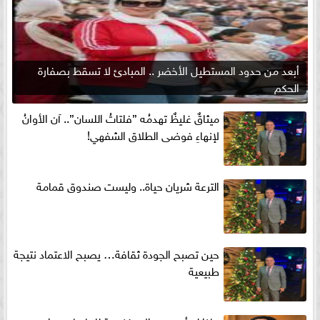
أبعد من حدود المستطيل الأخضر .. المبادئ لا تسقط بصفارة
الحكم
ميثاقٌ غليظٌ تهدمُه ”فلتاتُ اللسان”.. آن الأوانُ
لإنهاءِ فوضى الطلاق الشفهي!
الترعة شريان حياة.. وليست صندوق قمامة
حين تصبح الجودة ثقافة… يصبح الاعتماد نتيجة
طبيعية