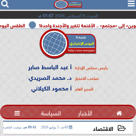




السبت 8 أغسطس 2026
01:57 مـ
مع» .. الأقنعة تتغير والأجندة واحدة!
الطقس اليوم.. شديد الحرا
أ عبد الباسط صابر
رئيس مجلس الإدارة
د. محمد الصريدي
صاحب الامتياز
أ محمود الكيلاني
المدير العام

الأخبار
السياسة

الاقتصاد
الأحد، 5 يوليو 2026
09:41 صـ
بتوقيت القاهرة