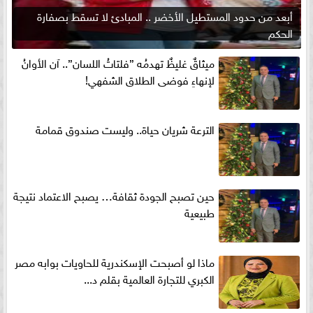
أبعد من حدود المستطيل الأخضر .. المبادئ لا تسقط بصفارة
الحكم
ميثاقٌ غليظٌ تهدمُه ”فلتاتُ اللسان”.. آن الأوانُ
لإنهاءِ فوضى الطلاق الشفهي!
الترعة شريان حياة.. وليست صندوق قمامة
حين تصبح الجودة ثقافة… يصبح الاعتماد نتيجة
طبيعية
ماذا لو أصبحت الإسكندرية للحاويات بوابه مصر
الكبري للتجارة العالمية بقلم د...