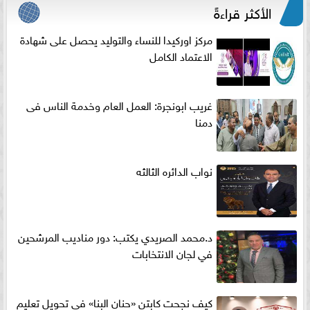
الأكثر قراءةً
مركز اوركيدا للنساء والتوليد يحصل على شهادة
الاعتماد الكامل
غريب ابونجرة: العمل العام وخدمة الناس فى
دمنا
نواب الدائره الثالثه
د.محمد الصريدي يكتب: دور مناديب المرشحين
في لجان الانتخابات
كيف نجحت كابتن «حنان البنا» في تحويل تعليم