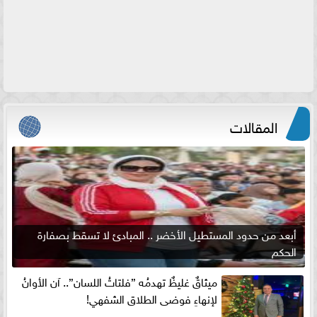
المقالات
أبعد من حدود المستطيل الأخضر .. المبادئ لا تسقط بصفارة
الحكم
ميثاقٌ غليظٌ تهدمُه ”فلتاتُ اللسان”.. آن الأوانُ
لإنهاءِ فوضى الطلاق الشفهي!