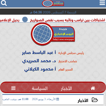




الجمعة 7 أغسطس 2026
04:36 مـ
بين ترامب ونائبه بسبب نقص الصواريخ
رحيل الإعلامية سونيا كم
أ عبد الباسط صابر
رئيس مجلس الإدارة
د. محمد الصريدي
صاحب الامتياز
أ محمود الكيلاني
المدير العام

الأخبار
السياسة

الأخبار
الأربعاء، 3 يونيو 2026
11:08 صـ
بتوقيت القاهرة