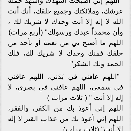
اللهم إني أصبحت أشهدك وأشهد حملة
عرشك، وملائكتك وجميع خلقك، أنك أنت
الله لا إله إلا أنت وحدك لا شريك لك ،
وأن محمداً عبدك ورسولك" (أربع مرات)
اللهم ما أصبح بي من نعمة أو بأحد من
خلقك فمنك وحدك لا شريك لك، فلك
الحمد ولك الشكر"
"اللهم عافني في بَدَني، اللهم عافني
في سمعي، اللهم عافني في بصري، لا
إله إلا أنت " ( ثلاث مرات )
اللهم إني أعوذ بك من الكفر، والفقر،
اللهم إني أعوذ بك من عذاب القبر لا إله
إلا أنت" (ثلاث مرات)