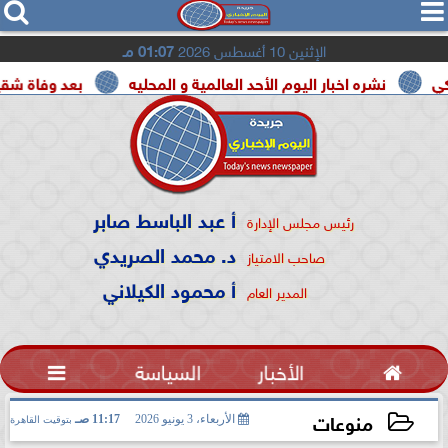




الإثنين 10 أغسطس 2026
01:07 مـ
ه اخبار اليوم الأحد العالمية و المحليه
بعد وفاة شقيقه بالمرض.. 
أ عبد الباسط صابر
رئيس مجلس الإدارة
د. محمد الصريدي
صاحب الامتياز
أ محمود الكيلاني
المدير العام

الأخبار
السياسة

منوعات
الأربعاء، 3 يونيو 2026
11:17 صـ
بتوقيت القاهرة