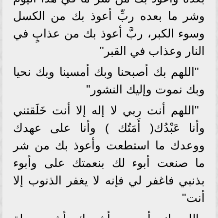
وشر ما بعده ربِّ أعوذ بك من الكسل
وسوء الكبر، ربَّ أعوذ بك من عذابٍ في
النار وعذاب في القبر"
"اللهم بك أصبحنا وبك أمسينا وبك نحيا
وبك نموت وإليك النشور"
"اللهم أنت ربي لا إله إلا أنت خَلَقتني
وأنا عَبْدُك( أَمَتُك ) وأنا على عهدك
ووعدك ما استطعت وأعوذ بك من شر
ما صنعت أبوء لك بنعمتك على وأبوء
بذنبي فاغفر لي فإنه لا يغفر الذنوب إلا
أنت"