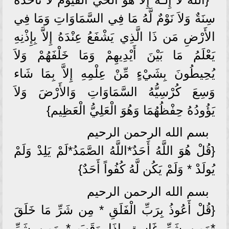
سِنَةٌ وَلاَ نَوْمٌ لَّهُ مَا فِي السَّمَاوَاتِ وَمَا فِي
الأَرْضِ مَن ذَا الَّذِي يَشْفَعُ عِنْدَهُ إِلاَّ بِإِذْنِهِ
يَعْلَمُ مَا بَيْنَ أَيْدِيهِمْ وَمَا خَلْفَهُمْ وَلاَ
يُحِيطُونَ بِشَيْءٍ مِّنْ عِلْمِهِ إِلاَّ بِمَا شَاء
وَسِعَ كُرْسِيُّهُ السَّمَاوَاتِ وَالأَرْضَ وَلاَ
يَؤُودُهُ حِفْظُهُمَا وَهُوَ الْعَلِيُّ الْعَظِيم}
بسم الله الرحمن الرحيم
{قُلْ هُوَ اللَّهُ أَحَدٌ*اللَّهُ الصَّمَدُ*لَمْ يَلِدْ وَلَمْ
يُولَدْ * وَلَمْ يَكُن لَّهُ كُفُواً أَحَدٌ}
بسم الله الرحمن الرحيم
{قُلْ أَعُوذُ بِرَبِّ الْفَلَقِ * مِن شَرِّ مَا خَلَقَ
*وَمِن شَرِّ غَاسِقٍ إِذَا وَقَبَ * وَمِن شَرِّ