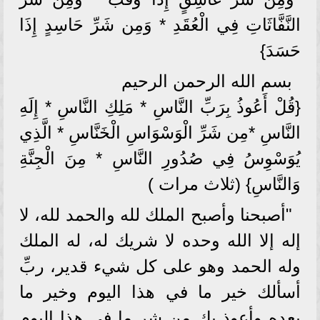
النَّفَّاثَاتِ فِي الْعُقَدِ * وَمِن شَرِّ حَاسِدٍ إِذَا
حَسَدَ}
بسم الله الرحمن الرحيم
{قُلْ أَعُوذُ بِرَبِّ النَّاسِ * مَلِكِ النَّاسِ * إِلَهِ
النَّاسِ *مِن شَرِّ الْوَسْوَاسِ الْخَنَّاسِ * الَّذِي
يُوَسْوِسُ فِي صُدُورِ النَّاسِ * مِنَ الْجِنَّةِ
وَالنَّاسِ} (ثلاث مرات )
"أصبحنا وأصبح الملك لله والحمد لله، لا
إله إلا الله وحده لا شريك له، له الملك
وله الحمد وهو على كل شيء قدير، ربِّ
أسألك خير ما في هذا اليوم وخير ما
بعده وأعوذ بك من شر ما في هذا اليوم