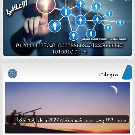
منوعات
فاضل 183 يوم.. موعد شهر رمضان 2027 وأول أيامه فلكياً