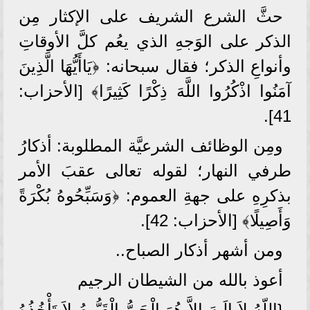
حثَّ الشرع الشريف على الإكثار مِن
الذكر على الوَجهِ الذي يعُم كلَّ الأوقاتِ
وأنواعِ الذكر؛ فقال سبحانه: ﴿يَاأَيُّهَا الَّذِينَ
آمَنُوا اذْكُرُوا اللَّهَ ذِكْرًا كَثِيرًا﴾ [الأحزاب:
41].
ومِن الوظائف الشرعيَّة المطلوبة: أذكارُ
طرفي النهار؛ لقوله تعالى عقبَ الأمر
بذكرِهِ على جهةِ العموم: ﴿وَسَبِّحُوهُ بُكْرَةً
وَأَصِيلًا﴾ [الأحزاب: 42].
ومن أشهر أذكار الصباح..
أعوذ بالله من الشيطان الرجيم
{اللّهُ لاَ إِلَـهَ إِلاَّ هُوَ الْحَيُّ الْقَيُّومُ لاَ تَأْخُذُهُ