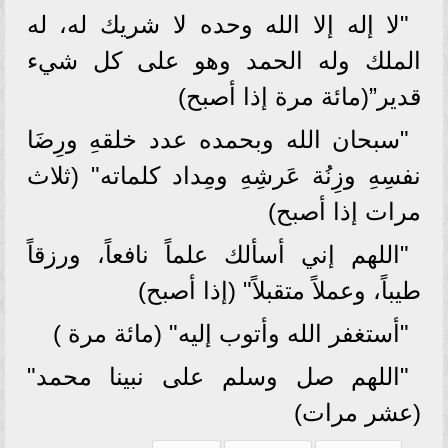
"لا إله إلا الله وحده لا شريك له، له
الملك وله الحمد وهو على كل شيء
قدير”(مائة مرة إذا أصبح)
"سبحان الله وبحمده عدد خلقهِ ورِضَا
نفسِهِ وزِنُة عَرشِهِ ومِداد كلماته" (ثلاث
مرات إذا أصبح)
"اللهم إني أسألك علماً نافعاً، ورزقاً
طيباً، وعملاً متقبلاً" (إذا أصبح)
"أستغفر الله وأتوب إليه" (مائة مرة )
"اللهم صل وسلم على نبينا محمد"
(عشر مرات)