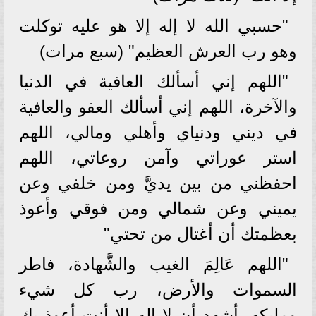
"حسبي الله لا إله إلا هو عليه توكلت
وهو رب العرش العظيم" (سبع مرات)
"اللهم إني أسألك العافية في الدنيا
والآخرة، اللهم إني أسألك العفو والعافية
في ديني ودنياي وأهلي ومالي، اللهم
استر عوراتي وآمن روعاتي، اللهم
احفظني من بين يديَّ ومن خلفي وعن
يميني وعن شمالي ومن فوقي وأعوذ
بعظمتك أن أغتال من تحتي"
"اللهم عَالِمَ الغيب والشَّهادة، فاطر
السموات والأرض، رب كل شيء
ومليكه، أشهد أن لا إله إلا أنت أعوذ بك