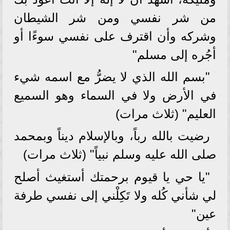
من شر نفسي ومن شر الشيطان
وشركه وأن اقترف على نفسي سوءًا أو
أجُره إلى مسلم"
"بسم الله الذي لا يضرُّ مع اسمه شيء
في الأرض ولا في السماء وهو السميع
العليم" (ثلاث مرات)
رضيت بالله رباً، وبالإسلام ديناً وبمحمد
صلى الله عليه وسلم نبياً" (ثلاث مرات)
"يا حي يا قيوم برحمتك أستغيث أصلح
لي شأني كُله ولا تَكِلْني إلى نفسي طرفة
عين"