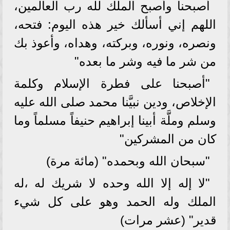
أصبحنا وأصبح الملك لله رب العالمين،
اللهم إني أسألك خير هذه اليوم: فتحه،
ونصره، ونوره، وبركته، وهداه، وأعوذ بك
من شر ما فيه وشر ما بعده"
"أصبحنا على فطرة الإسلام وكلمة
الإخلاص، ودين نبيَّنا محمد صلى الله عليه
وسلم وملَّة أبينا إبراهيم حنيفاً مسلماً وما
كان من المشركين"
"سبحان الله وبحمده" (مائة مرة)
"لا إله إلا الله وحده لا شريك له ،له
الملك وله الحمد وهو على كل شيء
قدير" (عشر مرات)