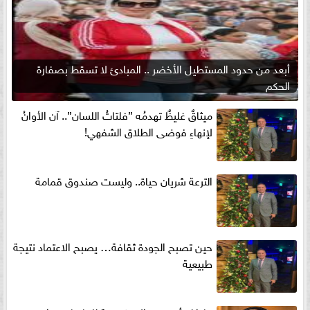
أبعد من حدود المستطيل الأخضر .. المبادئ لا تسقط بصفارة
الحكم
ميثاقٌ غليظٌ تهدمُه ”فلتاتُ اللسان”.. آن الأوانُ
لإنهاءِ فوضى الطلاق الشفهي!
الترعة شريان حياة.. وليست صندوق قمامة
حين تصبح الجودة ثقافة… يصبح الاعتماد نتيجة
طبيعية