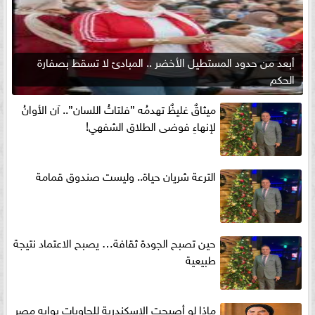
أبعد من حدود المستطيل الأخضر .. المبادئ لا تسقط بصفارة
الحكم
ميثاقٌ غليظٌ تهدمُه ”فلتاتُ اللسان”.. آن الأوانُ
لإنهاءِ فوضى الطلاق الشفهي!
الترعة شريان حياة.. وليست صندوق قمامة
حين تصبح الجودة ثقافة… يصبح الاعتماد نتيجة
طبيعية
ماذا لو أصبحت الإسكندرية للحاويات بوابه مصر