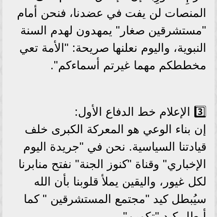
المنصات لن يفت في عضدنا، فنحن أمام
"مستشرقين صغار" يمهدون لهدم السنة
النبوية، واليوم نعلنها صريحة: "الأمة تعي
مخططكم مهما غيرتم أسماءكم".
3️⃣ الإعلام خط الدفاع الأول:
إن بناء الوعي هو المعركة الكبرى خلف
قيادتنا السياسية. نحن في "جريدة اليوم
الإخباري" وقناة "كنوز الجنة" نفتح منابرنا
لكل غيور، واليقين يملأ قلوبنا بأن الله
سيُبطل كيد "مجتمع المستشرقين " كما
أبطل كيد "تكوين".