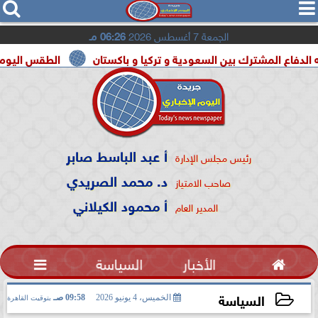




الجمعة 7 أغسطس 2026
06:26 مـ
شترك بين السعودية و تركيا و باكستان
الطقس اليوم شديد الحرارة ب
أ عبد الباسط صابر
رئيس مجلس الإدارة
د. محمد الصريدي
صاحب الامتياز
أ محمود الكيلاني
المدير العام

الأخبار
السياسة

السياسة
الخميس، 4 يونيو 2026
09:58 صـ
بتوقيت القاهرة