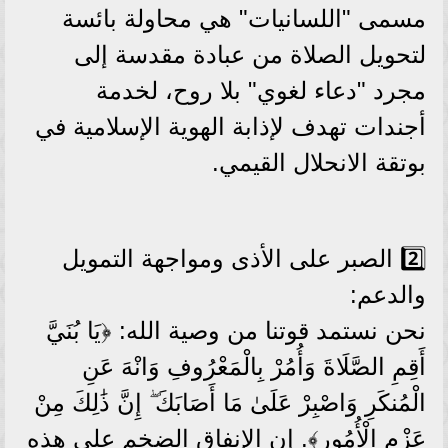
مسمى "اللسانيات" هي محاولة بائسة
لتحويل الصلاة من عبادة مقدسة إلى
مجرد "دعاء لغوي" بلا روح، لخدمة
أجندات تهدف لإذابة الهوية الإسلامية في
بوتقة الانحلال القيمي.
2️⃣ الصبر على الأذى ومواجهة التمويل
والدعم:
نحن نستمد قوتنا من وصية الله: ﴿يَا بُنَيَّ
أَقِمِ الصَّلَاةَ وَأُمُرْ بِالْمَعْرُوفِ وَانْهَ عَنِ
الْمُنكَرِ وَاصْبِرْ عَلَىٰ مَا أَصَابَكَ ۖ إِنَّ ذَٰلِكَ مِنْ
عَزْمِ الْأُمُورِ﴾. إن الإنفاق الضخم على هذه