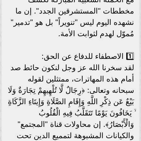
مخططات "المستشرقين الجدد". إن ما
نشهده اليوم ليس "تنويراً" بل هو "تدمير"
مُموّل لهدم لثوابت الأمة.
1️⃣ الاصطفاء للدفاع عن الحق:
لقد سخرنا الله عز وجل لنكون حائط صد
أمام هذه المهاترات، ممتثلين لقوله
سبحانه وتعالى: ﴿رِجَالٌ لَّا تُلْهِيهِمْ تِجَارَةٌ وَلَا
بَيْعٌ عَن ذِكْرِ اللَّهِ وَإِقَامِ الصَّلَاةِ وَإِيتَاءِ الزَّكَاةِ
ۙ يَخَافُونَ يَوْمًا تَتَقَلَّبُ فِيهِ الْقُلُوبُ
وَالْأَبْصَارُ﴾. إن محاولات قناة "المجتمع"
والكيانات المشبوهة لتمميع الدين تحت