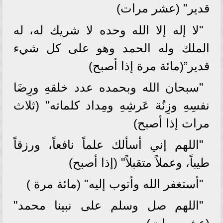
قدير" (عشر مرات)
"لا إله إلا الله وحده لا شريك له، له
الملك وله الحمد وهو على كل شيء
قدير”(مائة مرة إذا أصبح)
"سبحان الله وبحمده عدد خلقهِ ورِضَا
نفسِهِ وزِنُة عَرشِهِ ومِداد كلماته" (ثلاث
مرات إذا أصبح)
"اللهم إني أسألك علماً نافعاً، ورزقاً
طيباً، وعملاً متقبلاً" (إذا أصبح)
"أستغفر الله وأتوب إليه" (مائة مرة )
"اللهم صل وسلم على نبينا محمد"