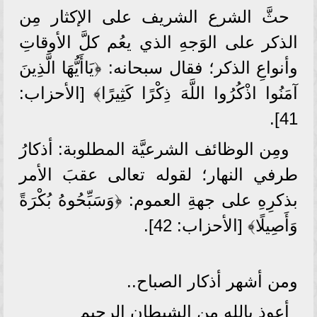
حثَّ الشرع الشريف على الإكثار مِن
الذكر على الوَجهِ الذي يعُم كلَّ الأوقاتِ
وأنواعِ الذكر؛ فقال سبحانه: ﴿يَاأَيُّهَا الَّذِينَ
آمَنُوا اذْكُرُوا اللَّهَ ذِكْرًا كَثِيرًا﴾ [الأحزاب:
41].
ومِن الوظائف الشرعيَّة المطلوبة: أذكارُ
طرفي النهار؛ لقوله تعالى عقبَ الأمر
بذكرِهِ على جهةِ العموم: ﴿وَسَبِّحُوهُ بُكْرَةً
وَأَصِيلًا﴾ [الأحزاب: 42].
ومن أشهر أذكار الصباح..
أعوذ بالله من الشيطان الرجيم