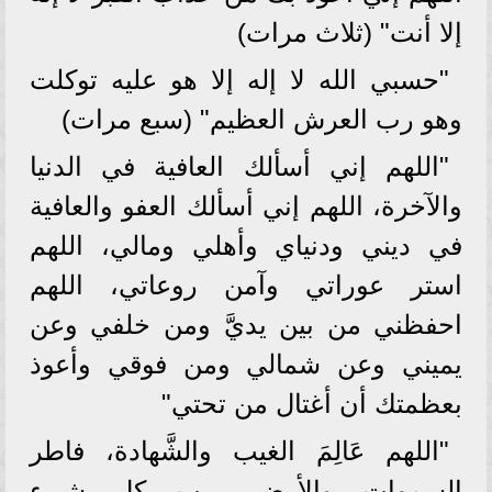
إلا أنت" (ثلاث مرات)
"حسبي الله لا إله إلا هو عليه توكلت
وهو رب العرش العظيم" (سبع مرات)
"اللهم إني أسألك العافية في الدنيا
والآخرة، اللهم إني أسألك العفو والعافية
في ديني ودنياي وأهلي ومالي، اللهم
استر عوراتي وآمن روعاتي، اللهم
احفظني من بين يديَّ ومن خلفي وعن
يميني وعن شمالي ومن فوقي وأعوذ
بعظمتك أن أغتال من تحتي"
"اللهم عَالِمَ الغيب والشَّهادة، فاطر
السموات والأرض، رب كل شيء