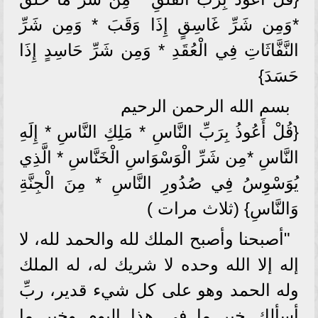
*وَمِن شَرِّ غَاسِقٍ إِذَا وَقَبَ * وَمِن شَرِّ
النَّفَّاثَاتِ فِي الْعُقَدِ * وَمِن شَرِّ حَاسِدٍ إِذَا
حَسَدَ}
بسم الله الرحمن الرحيم
{قُلْ أَعُوذُ بِرَبِّ النَّاسِ * مَلِكِ النَّاسِ * إِلَهِ
النَّاسِ *مِن شَرِّ الْوَسْوَاسِ الْخَنَّاسِ * الَّذِي
يُوَسْوِسُ فِي صُدُورِ النَّاسِ * مِنَ الْجِنَّةِ
وَالنَّاسِ} (ثلاث مرات )
"أصبحنا وأصبح الملك لله والحمد لله، لا
إله إلا الله وحده لا شريك له، له الملك
وله الحمد وهو على كل شيء قدير، ربِّ
أسألك خير ما في هذا اليوم وخير ما