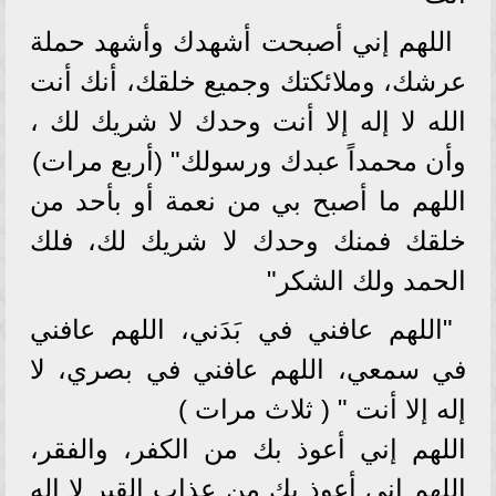
اللهم إني أصبحت أشهدك وأشهد حملة
عرشك، وملائكتك وجميع خلقك، أنك أنت
الله لا إله إلا أنت وحدك لا شريك لك ،
وأن محمداً عبدك ورسولك" (أربع مرات)
اللهم ما أصبح بي من نعمة أو بأحد من
خلقك فمنك وحدك لا شريك لك، فلك
الحمد ولك الشكر"
"اللهم عافني في بَدَني، اللهم عافني
في سمعي، اللهم عافني في بصري، لا
إله إلا أنت " ( ثلاث مرات )
اللهم إني أعوذ بك من الكفر، والفقر،
اللهم إني أعوذ بك من عذاب القبر لا إله