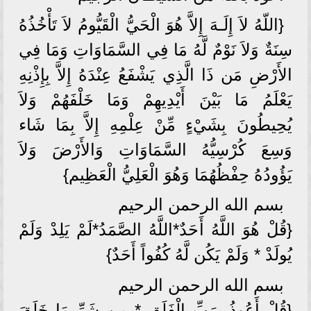
{اللّهُ لاَ إِلَـهَ إِلاَّ هُوَ الْحَيُّ الْقَيُّومُ لاَ تَأْخُذُهُ
سِنَةٌ وَلاَ نَوْمٌ لَّهُ مَا فِي السَّمَاوَاتِ وَمَا فِي
الأَرْضِ مَن ذَا الَّذِي يَشْفَعُ عِنْدَهُ إِلاَّ بِإِذْنِهِ
يَعْلَمُ مَا بَيْنَ أَيْدِيهِمْ وَمَا خَلْفَهُمْ وَلاَ
يُحِيطُونَ بِشَيْءٍ مِّنْ عِلْمِهِ إِلاَّ بِمَا شَاء
وَسِعَ كُرْسِيُّهُ السَّمَاوَاتِ وَالأَرْضَ وَلاَ
يَؤُودُهُ حِفْظُهُمَا وَهُوَ الْعَلِيُّ الْعَظِيم}
بسم الله الرحمن الرحيم
{قُلْ هُوَ اللَّهُ أَحَدٌ*اللَّهُ الصَّمَدُ*لَمْ يَلِدْ وَلَمْ
يُولَدْ * وَلَمْ يَكُن لَّهُ كُفُواً أَحَدٌ}
بسم الله الرحمن الرحيم
{قُلْ أَعُوذُ بِرَبِّ الْفَلَقِ * مِن شَرِّ مَا خَلَقَ