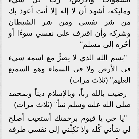
ومليكه، أشهد أن لا إله إلا أنت أعوذ بك
من شر نفسي ومن شر الشيطان
وشركه وأن اقترف على نفسي سوءًا أو
أجُره إلى مسلم"
"بسم الله الذي لا يضرُّ مع اسمه شيء
في الأرض ولا في السماء وهو السميع
العليم" (ثلاث مرات)
رضيت بالله رباً، وبالإسلام ديناً وبمحمد
صلى الله عليه وسلم نبياً" (ثلاث مرات)
"يا حي يا قيوم برحمتك أستغيث أصلح
لي شأني كُله ولا تَكِلْني إلى نفسي طرفة