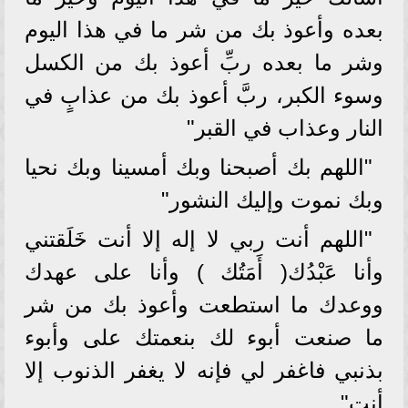
بعده وأعوذ بك من شر ما في هذا اليوم
وشر ما بعده ربِّ أعوذ بك من الكسل
وسوء الكبر، ربَّ أعوذ بك من عذابٍ في
النار وعذاب في القبر"
"اللهم بك أصبحنا وبك أمسينا وبك نحيا
وبك نموت وإليك النشور"
"اللهم أنت ربي لا إله إلا أنت خَلَقتني
وأنا عَبْدُك( أَمَتُك ) وأنا على عهدك
ووعدك ما استطعت وأعوذ بك من شر
ما صنعت أبوء لك بنعمتك على وأبوء
بذنبي فاغفر لي فإنه لا يغفر الذنوب إلا
أنت"