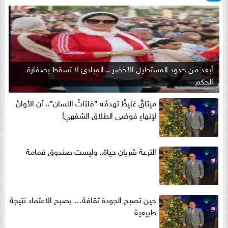
أبعد من حدود المستطيل الأخضر .. المبادئ لا تسقط بصفارة
الحكم
ميثاقٌ غليظٌ تهدمُه ”فلتاتُ اللسان”.. آن الأوانُ
لإنهاءِ فوضى الطلاق الشفهي!
الترعة شريان حياة.. وليست صندوق قمامة
حين تصبح الجودة ثقافة… يصبح الاعتماد نتيجة
طبيعية