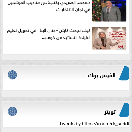
د.محمد الصريدي يكتب: دور مناديب المرشحين
في لجان الانتخابات
كيف نجحت كابتن «حنان البنا» في تحويل تعليم
القيادة النسائية من خوف...
الفيس بوك
تويتر
Tweets by https://x.com/dr_seridi