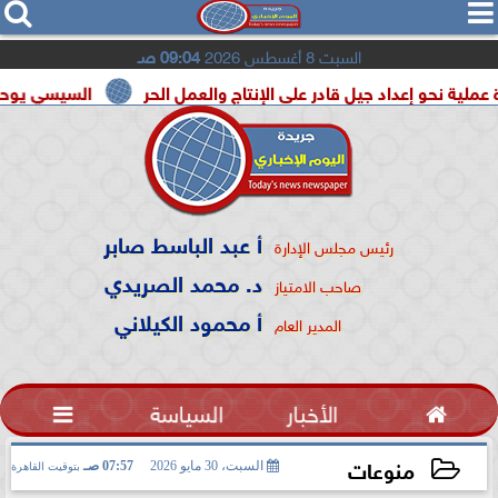




السبت 8 أغسطس 2026
09:04 صـ
اد جيل قادر على الإنتاج والعمل الحر
السيسي يوحد السودان و لي
أ عبد الباسط صابر
رئيس مجلس الإدارة
د. محمد الصريدي
صاحب الامتياز
أ محمود الكيلاني
المدير العام

الأخبار
السياسة

منوعات
السبت، 30 مايو 2026
07:57 صـ
بتوقيت القاهرة