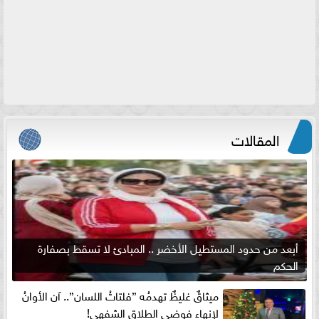
المقالات
أبعد من حدود المستطيل الأخضر .. المبادئ لا تسقط بصفارة
الحكم
ميثاقٌ غليظٌ تهدمُه ”فلتاتُ اللسان”.. آن الأوانُ
لإنهاءِ فوضى الطلاق الشفهي!