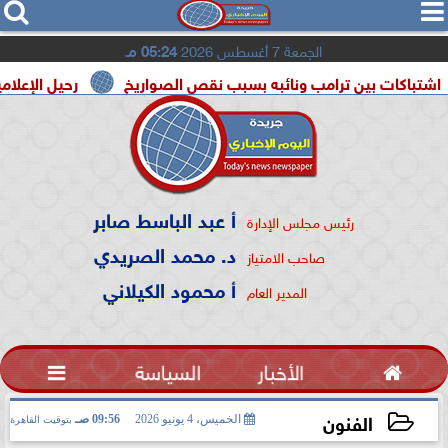




الجمعة 7 أغسطس 2026
05:24 مـ
 بين ترامب ونائبه بسبب نقص الصواريخ
رحيل الإعلامية سونيا ك
أ عبد الباسط صابر
رئيس مجلس الإدارة
د. محمد الصريدي
صاحب الامتياز
أ محمود الكيلاني
المدير العام

الأخبار
السياسة

الفنون
الخميس، 4 يونيو 2026
09:56 صـ
بتوقيت القاهرة