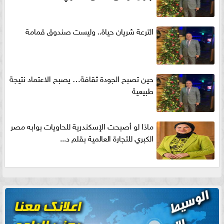
الترعة شريان حياة.. وليست صندوق قمامة
حين تصبح الجودة ثقافة… يصبح الاعتماد نتيجة
طبيعية
ماذا لو أصبحت الإسكندرية للحاويات بوابه مصر
الكبري للتجارة العالمية بقلم د...