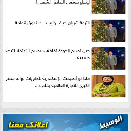
لإنهاءِ فوضى الطلاق الشفهي!
الترعة شريان حياة.. وليست صندوق قمامة
حين تصبح الجودة ثقافة… يصبح الاعتماد نتيجة
طبيعية
ماذا لو أصبحت الإسكندرية للحاويات بوابه مصر
الكبري للتجارة العالمية بقلم د...