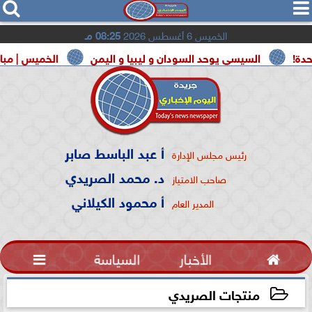




الخميس 6 أغسطس 2026
08:25 مـ
لسيسي يوحد السودان و ليبيا و اليمن
الخميس | مباريات اليوم وا
أ عبد الباسط صابر
رئيس مجلس الإدارة
د. محمد الصريدي
صاحب الامتياز
أ محمود الكيلاني
المدير العام

الأخبار
السياسة

منتجات الصريدي