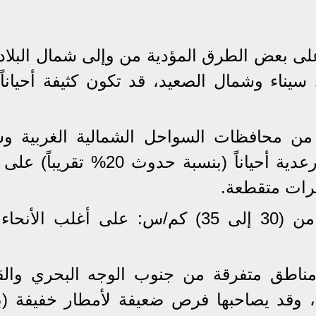
من (4 إلى 8 صباحاً): ​على بعض الطرق المؤدية من وإلى شمال الب
سيناء وشمال الصعيد، قد تكون كثيفة أحياناً
من محافظات السواحل الشمالية الغربية و
الوجه البحري، قد تكون متوسطة ورعدية أحياناً (بنسبة حدوث 0
ترات متقطعة.
​نشاط رياح أحياناً تتراوح سرعتها من (30 إلى 35) كم/س: ​على أغلب 
اطق متفرقة من جنوب الوجه البحري والق
، وقد يصاحبها فرص ضعيفة لأمطار خفيفة (ب