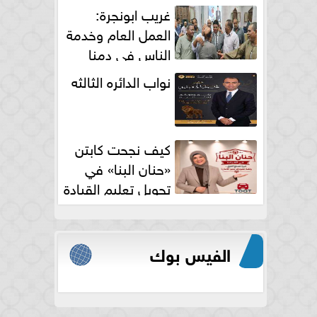
الكامل
غريب ابونجرة:
العمل العام وخدمة
الناس فى دمنا
نواب الدائره الثالثه
كيف نجحت كابتن
«حنان البنا» في
تحويل تعليم القيادة
النسائية من خوف...
الفيس بوك