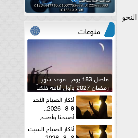
لنحو
منوعات
فاضل 183 يوم.. موعد شهر
رمضان 2027 وأول أيامه فلكياً
أذكار الصباح الأحد
9-8- 2026..
أصبحنا وأصبح
الملك لله والحمد لله
أذكار الصباح السبت
8 -8- 2026..