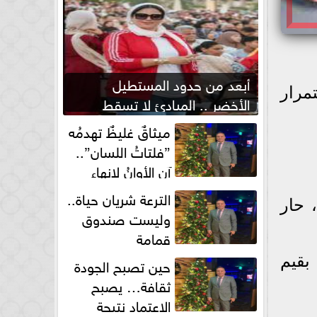
أبعد من حدود المستطيل
يشهد اليوم الأربعاء 3 يونيو 2026، استمرار
الأخضر .. المبادئ لا تسقط
بصفارة الحكم
ميثاقٌ غليظٌ تهدمُه
”فلتاتُ اللسان”..
آن الأوانُ لإنهاءِ
فوضى الطلاق الشفهي!
الترعة شريان حياة..
 حار
وليست صندوق
قمامة
بقيم
حين تصبح الجودة
ثقافة… يصبح
الاعتماد نتيجة