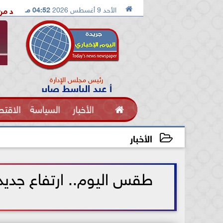

الأحد 9 أغسطس 2026
04:52 مـ
الدكتور محمد الصريدي يكشف المخطط الجديد من «تكوين» إلى «مجتمع
رئيس مجلس الإدارة
أ عبد الباسط صابر

الأخبار
السياسة
الاقتص
الفنون
الأخبار
2026-06-03 11:01:42
طقس اليوم.. ارتفاع جديد