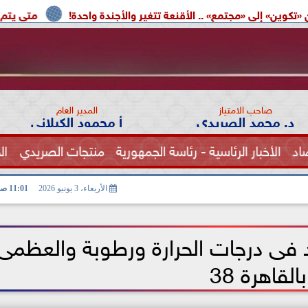
» .. الأقنعة تتغير والأجندة واحدة!
متى يتم إعادة تشغيل بط
صاحب الامتياز
المدير العام
د. محمد الصريدي
أ محمود الكيلاني
اد
الأخبار الرئاسية - رئاسة الجمهورية
منتجات الصريدي
ال
الصحة
الأربعاء، 3 يونيو 2026
11:01 صـ
 فى درجات الحرارة ورطوبة والعظمى
بالقاهرة 38