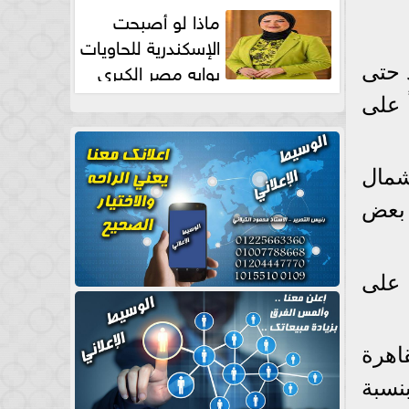
طبيعية
ماذا لو أصبحت
الإسكندرية للحاويات
بوابه مصر الكبري
لاد حتى
للتجارة العالمية بقلم د...
 على
شمال
2% تقريباً) على بعض
الأنحاء على
اهرة
نسبة