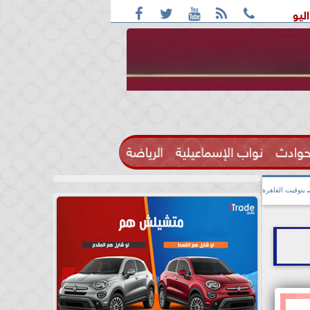





 بأغلب الأنحاء ورطوبة والمحسوسة بالقاهرة 38 درجة
قائمة ا
حوادث
نواب الإسماعيلية
الرياضة

بتوقيت القاهرة