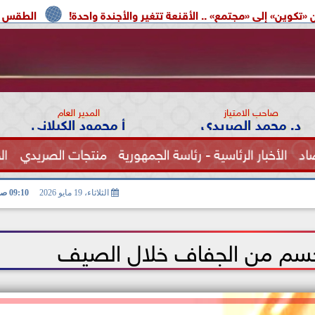
ع» .. الأقنعة تتغير والأجندة واحدة!
الطقس اليوم.. شديد الحرارة
صاحب الامتياز
المدير العام
د. محمد الصريدي
أ محمود الكيلاني
اد
الأخبار الرئاسية - رئاسة الجمهورية
منتجات الصريدي
ال
الصحة
الثلاثاء، 19 مايو 2026
09:10 صـ