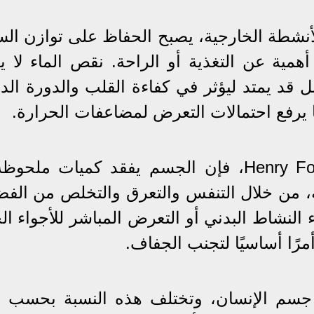
لأنشطة الخارجية، يصبح الحفاظ على توازن الس
ية عن التغذية أو الراحة. نقص الماء لا ي
قد يمتد ليؤثر في كفاءة القلب والدورة الدم
ا يرفع احتمالات التعرض لمضاعفات الحرارة.
وفقًا لتقرير نشره موقع Henry Ford Health، فإن الجسم يفقد كميات 
ة، من خلال التنفس والتعرق والتخلص من الفض
 النشاط البدني أو التعرض المباشر للأجواء ال
رًا أساسيًا لتجنب الجفاف.
 جسم الإنسان، وتختلف هذه النسبة بحسب ا