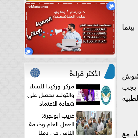
ينما
الأكثر قراءةً
تشوش
مركز اوركيدا للنساء
 يجب
والتوليد يحصل على
لطبية
شهادة الاعتماد
الكامل
غريب ابونجرة:
العمل العام وخدمة
الناس فى دمنا
، مع