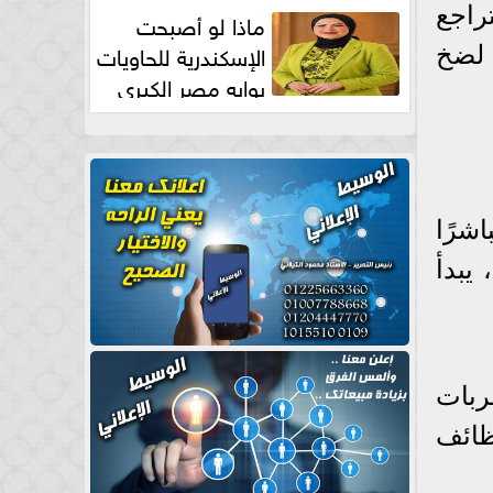
طبيعية
راجع
ماذا لو أصبحت
الإسكندرية للحاويات
 لضخ
بوابه مصر الكبري
للتجارة العالمية بقلم د...
شرًا
يبدأ
ربات
ظائف