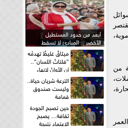
وائل
قتصر
أبعد من حدود المستطيل
وية،
الأخضر .. المبادئ لا تسقط
بصفارة الحكم
ميثاقٌ غليظٌ تهدمُه
”فلتاتُ اللسان”..
آن الأوانُ لإنهاءِ
ملحوظة من
فوضى الطلاق الشفهي!
لات،
الترعة شريان حياة..
وليست صندوق
حارة،
قمامة
حين تصبح الجودة
ثقافة… يصبح
لعمر
الاعتماد نتيجة