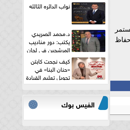
نواب الدائره الثالثه
ستمر
د.محمد الصريدي
حفاظ
يكتب: دور مناديب
المرشحين في لجان
الانتخابات
كيف نجحت كابتن
«حنان البنا» في
تحويل تعليم القيادة
النسائية من خوف...
الفيس بوك