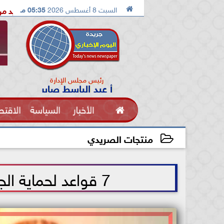

السبت 8 أغسطس 2026
05:35 مـ
الدكتور محمد الصريدي يكشف المخطط الجديد من «تكوين» إلى «مجتم
رئيس مجلس الإدارة
أ عبد الباسط صابر

الأخبار
السياسة
الاقتص
الفنون
منتجات الصريدي
2026-05-19 09:10:24
7 قواعد لحماية الجسم من الجفاف خلال الصيف