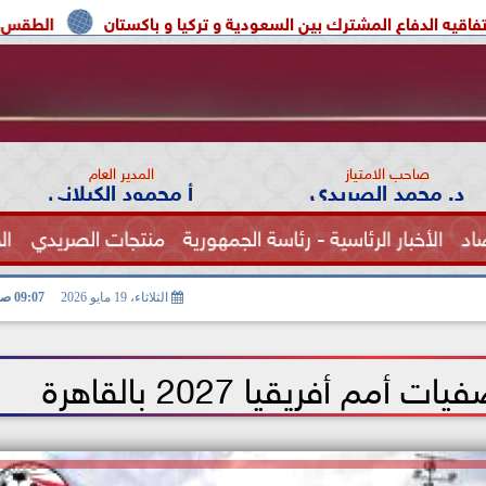
مشترك بين السعودية و تركيا و باكستان
الطقس اليوم شديد الحرارة ب
صاحب الامتياز
المدير العام
د. محمد الصريدي
أ محمود الكيلاني
اد
الأخبار الرئاسية - رئاسة الجمهورية
منتجات الصريدي
ال
الصحة
الثلاثاء، 19 مايو 2026
09:07 صـ
 أفريقيا 2027 بالقاهرة