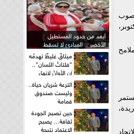
 صوب
وبر،
أبعد من حدود المستطيل
الأخضر .. المبادئ لا تسقط
لامح
بصفارة الحكم
ميثاقٌ غليظٌ تهدمُه
”فلتاتُ اللسان”..
آن الأوانُ لإنهاءِ
فوضى الطلاق الشفهي!
الترعة شريان حياة..
وليست صندوق
ستمر
قمامة
يدة،
حين تصبح الجودة
ثقافة… يصبح
الاعتماد نتيجة
تحاد