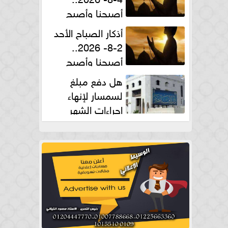
أصبحنا وأصبح
الملك لله والحمد لله
أذكار الصباح الأحد
2-8- 2026..
أصبحنا وأصبح
الملك لله والحمد لله
هل دفع مبلغ
لسمسار لإنهاء
إجراءات الشهر
العقارى حلال؟.. أمين الفتوى يجيب