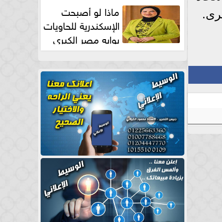
طبيعية
ماذا لو أصبحت
رى.
الإسكندرية للحاويات
بوابه مصر الكبري
للتجارة العالمية بقلم د...