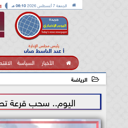

الجمعة 7 أغسطس 2026
06:10 مـ
اكات بين ترامب ونائبه بسبب نقص الصواريخ
اتفاقيه الدفاع ال
رئيس مجلس الإدارة
أ عبد الباسط صابر

الأخبار
السياسة
الاقتص
الفنون
الرياضة
2026-05-19 09:07:55
اليوم.. سحب قرعة تصفيات أمم