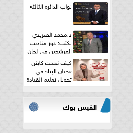
نواب الدائره الثالثه
د.محمد الصريدي
يكتب: دور مناديب
المرشحين في لجان
الانتخابات
كيف نجحت كابتن
«حنان البنا» في
تحويل تعليم القيادة
النسائية من خوف...
الفيس بوك