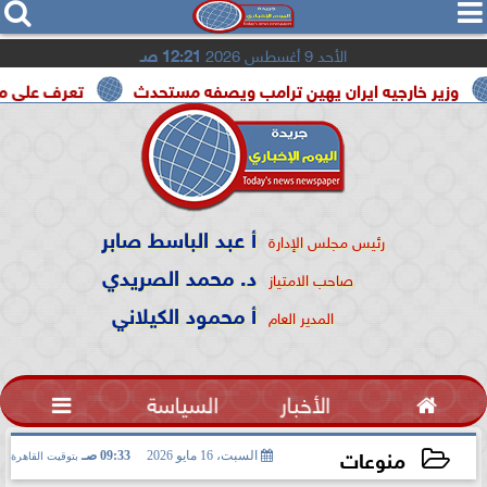




الأحد 9 أغسطس 2026
12:21 صـ
جيه ايران يهين ترامب ويصفه مستحدث
تعرف على موعد بدء العام الدرا
أ عبد الباسط صابر
رئيس مجلس الإدارة
د. محمد الصريدي
صاحب الامتياز
أ محمود الكيلاني
المدير العام

الأخبار
السياسة

منوعات
السبت، 16 مايو 2026
09:33 صـ
بتوقيت القاهرة