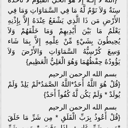
سِنَةٌ وَلاَ نَوْمٌ لَّهُ مَا فِي السَّمَاوَاتِ وَمَا فِي
الأَرْضِ مَن ذَا الَّذِي يَشْفَعُ عِنْدَهُ إِلاَّ بِإِذْنِهِ
يَعْلَمُ مَا بَيْنَ أَيْدِيهِمْ وَمَا خَلْفَهُمْ وَلاَ
يُحِيطُونَ بِشَيْءٍ مِّنْ عِلْمِهِ إِلاَّ بِمَا شَاء
وَسِعَ كُرْسِيُّهُ السَّمَاوَاتِ وَالأَرْضَ وَلاَ
يَؤُودُهُ حِفْظُهُمَا وَهُوَ الْعَلِيُّ الْعَظِيم}
بسم الله الرحمن الرحيم
{قُلْ هُوَ اللَّهُ أَحَدٌ*اللَّهُ الصَّمَدُ*لَمْ يَلِدْ وَلَمْ
يُولَدْ * وَلَمْ يَكُن لَّهُ كُفُواً أَحَدٌ}
بسم الله الرحمن الرحيم
{قُلْ أَعُوذُ بِرَبِّ الْفَلَقِ * مِن شَرِّ مَا خَلَقَ
*وَمِن شَرِّ غَاسِقٍ إِذَا وَقَبَ * وَمِن شَرِّ