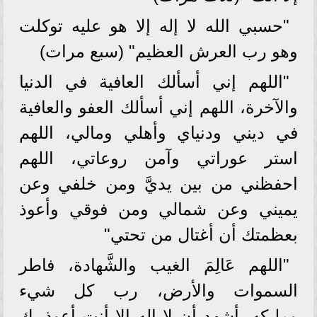
"حسبي الله لا إله إلا هو عليه توكلت
وهو رب العرش العظيم" (سبع مرات)
"اللهم إني أسألك العافية في الدنيا
والآخرة، اللهم إني أسألك العفو والعافية
في ديني ودنياي وأهلي ومالي، اللهم
استر عوراتي وآمن روعاتي، اللهم
احفظني من بين يديَّ ومن خلفي وعن
يميني وعن شمالي ومن فوقي وأعوذ
بعظمتك أن أغتال من تحتي"
"اللهم عَالِمَ الغيب والشَّهادة، فاطر
السموات والأرض، رب كل شيء
ومليكه، أشهد أن لا إله إلا أنت أعوذ بك