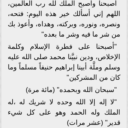
أصبحنا وأصبح الملك لله رب العالمين،
اللهم إني أسألك خير هذه اليوم: فتحه،
ونصره، ونوره، وبركته، وهداه، وأعوذ بك
من شر ما فيه وشر ما بعده"
"أصبحنا على فطرة الإسلام وكلمة
الإخلاص، ودين نبيَّنا محمد صلى الله عليه
وسلم وملَّة أبينا إبراهيم حنيفاً مسلماً وما
كان من المشركين"
"سبحان الله وبحمده" (مائة مرة)
"لا إله إلا الله وحده لا شريك له ،له
الملك وله الحمد وهو على كل شيء
قدير" (عشر مرات)