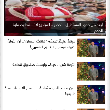
أبعد من حدود المستطيل الأخضر .. المبادئ لا تسقط بصفارة
الحكم
ميثاقٌ غليظٌ تهدمُه ”فلتاتُ اللسان”.. آن الأوانُ
لإنهاءِ فوضى الطلاق الشفهي!
الترعة شريان حياة.. وليست صندوق قمامة
حين تصبح الجودة ثقافة… يصبح الاعتماد نتيجة
طبيعية