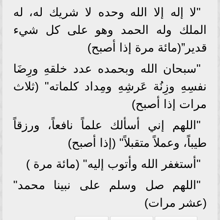
"لا إله إلا الله وحده لا شريك له، له
الملك وله الحمد وهو على كل شيء
قدير”(مائة مرة إذا أصبح)
"سبحان الله وبحمده عدد خلقهِ ورِضَا
نفسِهِ وزِنُة عَرشِهِ ومِداد كلماته" (ثلاث
مرات إذا أصبح)
"اللهم إني أسألك علماً نافعاً، ورزقاً
طيباً، وعملاً متقبلاً" (إذا أصبح)
"أستغفر الله وأتوب إليه" (مائة مرة )
"اللهم صل وسلم على نبينا محمد"
(عشر مرات)