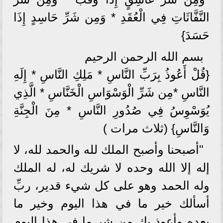
النَّفَّاثَاتِ فِي الْعُقَدِ * وَمِن شَرِّ حَاسِدٍ إِذَا
حَسَدَ}
بسم الله الرحمن الرحيم
{قُلْ أَعُوذُ بِرَبِّ النَّاسِ * مَلِكِ النَّاسِ * إِلَهِ
النَّاسِ *مِن شَرِّ الْوَسْوَاسِ الْخَنَّاسِ * الَّذِي
يُوَسْوِسُ فِي صُدُورِ النَّاسِ * مِنَ الْجِنَّةِ
وَالنَّاسِ} (ثلاث مرات )
"أصبحنا وأصبح الملك لله والحمد لله، لا
إله إلا الله وحده لا شريك له، له الملك
وله الحمد وهو على كل شيء قدير، ربِّ
أسألك خير ما في هذا اليوم وخير ما
بعده وأعوذ بك من شر ما في هذا اليوم