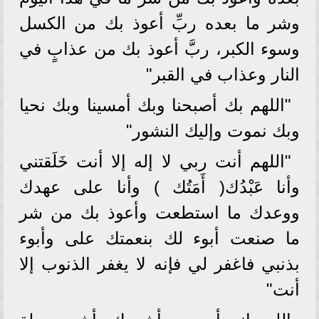
وشر ما بعده ربِّ أعوذ بك من الكسل
وسوء الكبر، ربَّ أعوذ بك من عذابٍ في
النار وعذاب في القبر"
"اللهم بك أصبحنا وبك أمسينا وبك نحيا
وبك نموت وإليك النشور"
"اللهم أنت ربي لا إله إلا أنت خَلَقتني
وأنا عَبْدُك( أَمَتُك ) وأنا على عهدك
ووعدك ما استطعت وأعوذ بك من شر
ما صنعت أبوء لك بنعمتك على وأبوء
بذنبي فاغفر لي فإنه لا يغفر الذنوب إلا
أنت"