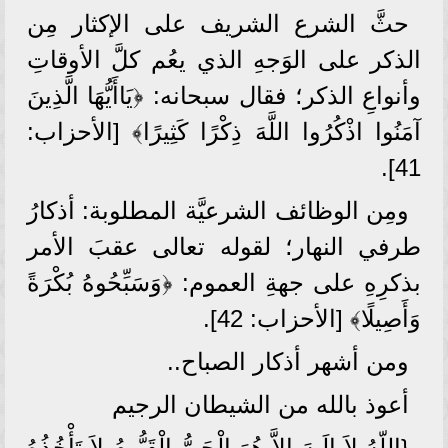
حثَّ الشرع الشريف على الإكثار مِن
الذكر على الوَجهِ الذي يعُم كلَّ الأوقاتِ
وأنواعِ الذكر؛ فقال سبحانه: ﴿يَاأَيُّهَا الَّذِينَ
آمَنُوا اذْكُرُوا اللَّهَ ذِكْرًا كَثِيرًا﴾ [الأحزاب:
41].
ومِن الوظائف الشرعيَّة المطلوبة: أذكارُ
طرفي النهار؛ لقوله تعالى عقبَ الأمر
بذكرِهِ على جهةِ العموم: ﴿وَسَبِّحُوهُ بُكْرَةً
وَأَصِيلًا﴾ [الأحزاب: 42].
ومن أشهر أذكار الصباح..
أعوذ بالله من الشيطان الرجيم
{اللّهُ لاَ إِلَـهَ إِلاَّ هُوَ الْحَيُّ الْقَيُّومُ لاَ تَأْخُذُهُ