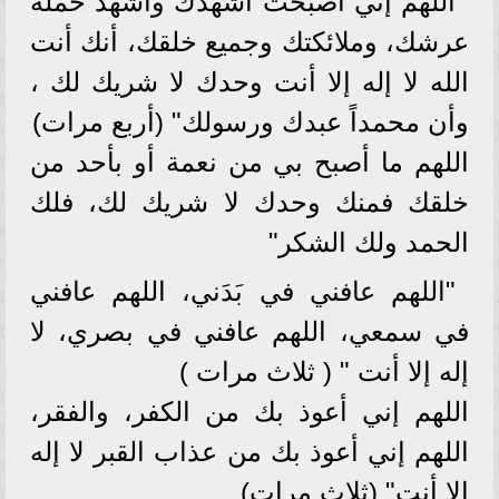
اللهم إني أصبحت أشهدك وأشهد حملة
عرشك، وملائكتك وجميع خلقك، أنك أنت
الله لا إله إلا أنت وحدك لا شريك لك ،
وأن محمداً عبدك ورسولك" (أربع مرات)
اللهم ما أصبح بي من نعمة أو بأحد من
خلقك فمنك وحدك لا شريك لك، فلك
الحمد ولك الشكر"
"اللهم عافني في بَدَني، اللهم عافني
في سمعي، اللهم عافني في بصري، لا
إله إلا أنت " ( ثلاث مرات )
اللهم إني أعوذ بك من الكفر، والفقر،
اللهم إني أعوذ بك من عذاب القبر لا إله
إلا أنت" (ثلاث مرات)