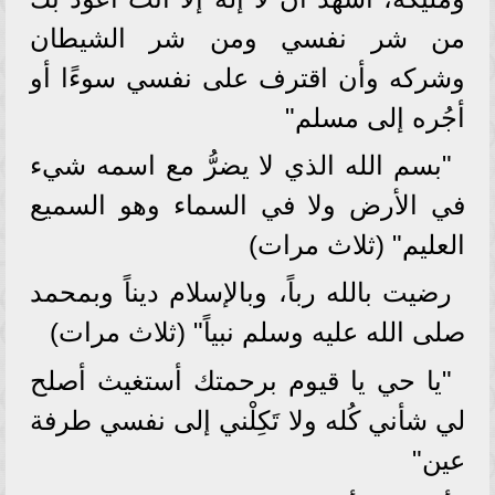
من شر نفسي ومن شر الشيطان
وشركه وأن اقترف على نفسي سوءًا أو
أجُره إلى مسلم"
"بسم الله الذي لا يضرُّ مع اسمه شيء
في الأرض ولا في السماء وهو السميع
العليم" (ثلاث مرات)
رضيت بالله رباً، وبالإسلام ديناً وبمحمد
صلى الله عليه وسلم نبياً" (ثلاث مرات)
"يا حي يا قيوم برحمتك أستغيث أصلح
لي شأني كُله ولا تَكِلْني إلى نفسي طرفة
عين"