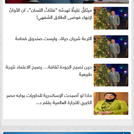
ميثاقٌ غليظٌ تهدمُه ”فلتاتُ اللسان”.. آن الأوانُ
لإنهاءِ فوضى الطلاق الشفهي!
الترعة شريان حياة.. وليست صندوق قمامة
حين تصبح الجودة ثقافة… يصبح الاعتماد نتيجة
طبيعية
ماذا لو أصبحت الإسكندرية للحاويات بوابه مصر
الكبري للتجارة العالمية بقلم د...