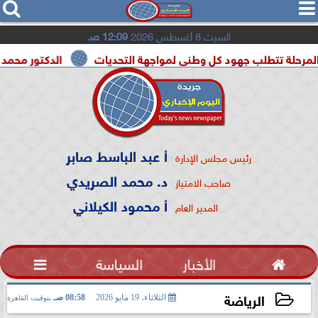




السبت 8 أغسطس 2026
12:09 صـ
لب جهود كل وطنى لمواجهة التحديات
الدكتور محمد الصريدي ي
أ عبد الباسط صابر
رئيس مجلس الإدارة
د. محمد الصريدي
صاحب الامتياز
أ محمود الكيلاني
المدير العام

الأخبار
السياسة

الرياضة
الثلاثاء، 19 مايو 2026
08:58 صـ
بتوقيت القاهرة