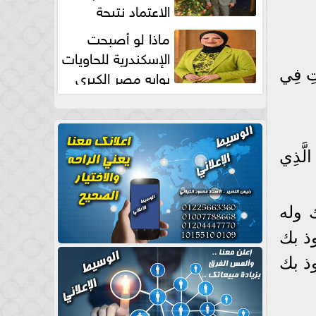
الاعتماد نتيجة
طبيعية
ماذا لو أصبحت
الإسكندرية للحاويات
بوابه مصر الكبري
اتِ فِي
للتجارة العالمية بقلم د...
لَّذِي
ك وله
ذ بك
ذ بك