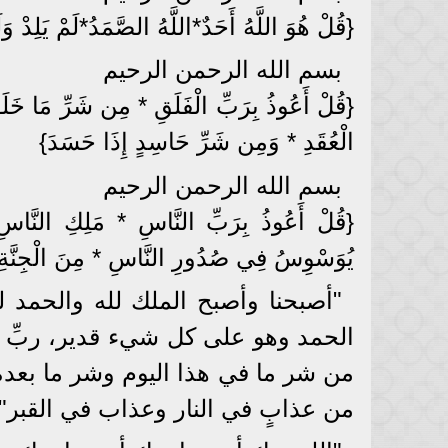
{قُلْ هُوَ اللَّهُ أَحَدٌ*اللَّهُ الصَّمَدُ*لَمْ يَلِدْ وَل
بسم الله الرحمن الرحيم
{قُلْ أَعُوذُ بِرَبِّ الْفَلَقِ * مِن شَرِّ مَا خَل
الْعُقَدِ * وَمِن شَرِّ حَاسِدٍ إِذَا حَسَدَ}
بسم الله الرحمن الرحيم
{قُلْ أَعُوذُ بِرَبِّ النَّاسِ * مَلِكِ النَّاس
يُوَسْوِسُ فِي صُدُورِ النَّاسِ * مِنَ الْجِنّ
"أصبحنا وأصبح الملك لله والحمد لل
الحمد وهو على كل شيء قدير، ربِّ أ
من شر ما في هذا اليوم وشر ما بعده 
من عذابٍ في النار وعذاب في القبر"