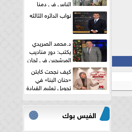
الناس فى دمنا
نواب الدائره الثالثه
د.محمد الصريدي
يكتب: دور مناديب
المرشحين في لجان
الانتخابات
كيف نجحت كابتن
«حنان البنا» في
تحويل تعليم القيادة
النسائية من خوف...
الفيس بوك