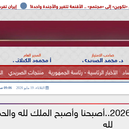
تمع» .. الأقنعة تتغير والأجندة واحدة!
إيران تفرض شروطها 
صاحب الامتياز
المدير العام
د. محمد الصريدي
أ محمود الكيلاني
اد
الأخبار الرئاسية - رئاسة الجمهورية
منتجات الصريدي
ال
الصحة
الثلاثاء، 19 مايو 2026
09:06 صـ
أذكار الصباح الثلاثاء 19-5- 2026..أصبحنا وأصبح الملك لله وا
لله