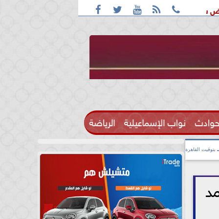





على ترامب وتكسب الحرب
الخميس | مباريات اليوم والقنوات النا
حوادث
نواب الإسماعيلية
الرياضة

بتوقيت القاهرة
لحمد