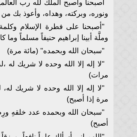
أصبحنا وأصبح الملك لله رب العالمي
ونوره، وبركته، وهداه، وأعوذ بك من 
"أصبحنا على فطرة الإسلام وكلمة 
وملَّة أبينا إبراهيم حنيفاً مسلماً وما
"سبحان الله وبحمده" (مائة مرة)
"لا إله إلا الله وحده لا شريك له
مرات)
"لا إله إلا الله وحده لا شريك له
مرة إذا أصبح)
"سبحان الله وبحمده عدد خلقهِ ورِضَا 
أصبح)
"اللهم إني أسألك علماً نافعاً، ورزقاً ط