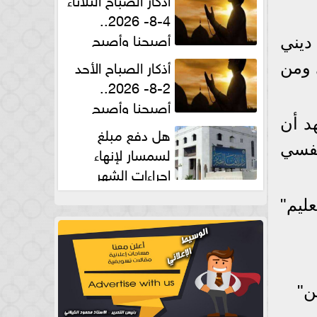
4-8- 2026..
أصبحنا وأصبح
 ديني
الملك لله والحمد لله
أذكار الصباح الأحد
 ومن
2-8- 2026..
أصبحنا وأصبح
الملك لله والحمد لله
د أن
هل دفع مبلغ
نفسي
لسمسار لإنهاء
إجراءات الشهر
العقارى حلال؟.. أمين الفتوى يجيب
ليم"
ن"