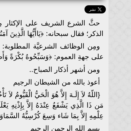
حثَّ الشرع الشريف على الإكثار مِن 
الذكر؛ فقال سبحانه: ﴿يَاأَيُّهَا الَّذِينَ آمَنُوا 
ومِن الوظائف الشرعيَّة المطلوبة: أ
على جهةِ العموم: ﴿وَسَبِّحُوهُ بُكْرَةً وَأَصِي
ومن أشهر أذكار الصباح..
أعوذ بالله من الشيطان الرجيم
{اللّهُ لاَ إِلَـهَ إِلاَّ هُوَ الْحَيُّ الْقَيُّومُ لا
مَن ذَا الَّذِي يَشْفَعُ عِنْدَهُ إِلاَّ بِإِذْنِهِ يَع
عِلْمِهِ إِلاَّ بِمَا شَاء وَسِعَ كُرْسِيُّهُ السَّمَا
بسم الله الرحمن الرحيم