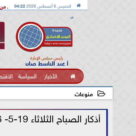

الخميس 6 أغسطس 2026
04:22
الدكتور محمد الصريدي يكشف المخطط الجديد من «تكوين» إلى «مج
مـ
رئيس مجلس الإدارة
أ عبد الباسط صابر

الأخبار
السياسة
الاقتص
الفنون
منوعات
2026-05-19 09:06:11