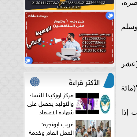
صره،
وسلم
(عشر
الأكثر قراءةً
مائة
مركز اوركيدا للنساء
والتوليد يحصل على
شهادة الاعتماد
ت إذا
الكامل
غريب ابونجرة:
العمل العام وخدمة