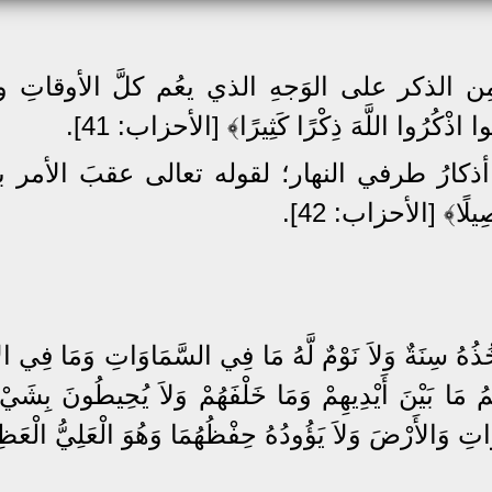
الذكر على الوَجهِ الذي يعُم كلَّ الأوقاتِ وأ
اذْكُرُوا اللَّهَ ذِكْرًا كَثِيرًا﴾ [الأحزاب: 41].
ذكارُ طرفي النهار؛ لقوله تعالى عقبَ الأمر بذ
لًا﴾ [الأحزاب: 42].
َ تَأْخُذُهُ سِنَةٌ وَلاَ نَوْمٌ لَّهُ مَا فِي السَّمَاوَاتِ وَمَا فِي 
ْلَمُ مَا بَيْنَ أَيْدِيهِمْ وَمَا خَلْفَهُمْ وَلاَ يُحِيطُونَ بِشَيْ
وَاتِ وَالأَرْضَ وَلاَ يَؤُودُهُ حِفْظُهُمَا وَهُوَ الْعَلِيُّ الْعَ