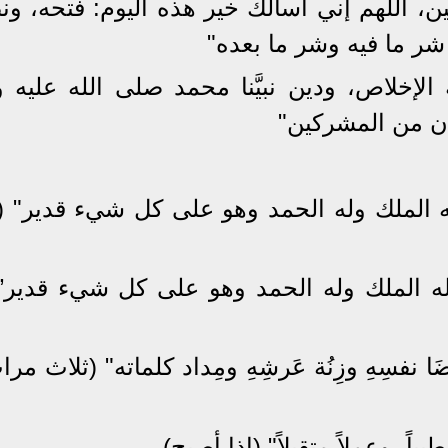
ن، اللهم إني أسألك خير هذه اليوم: فتحه، ون
شر ما فيه وشر ما بعده"
الإخلاص، ودين نبيَّنا محمد صلى الله عليه 
 كان من المشركين"
 ،له الملك وله الحمد وهو على كل شيء قدير" 
، له الملك وله الحمد وهو على كل شيء قدير”(
نفسِهِ وزِنُة عَرشِهِ ومِداد كلماته" (ثلاث مرا
يباً، وعملاً متقبلاً" (إذا أصبح)