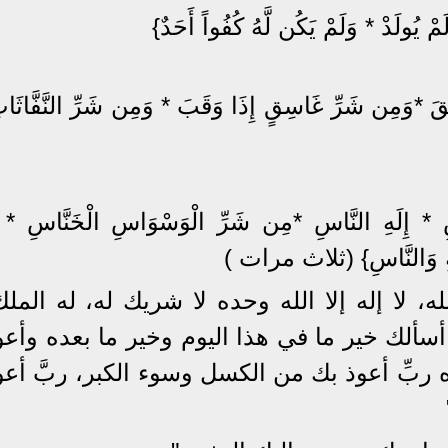
َمْ يُولَدْ * وَلَمْ يَكُن لَّهُ كُفُواً أَحَدٌ}
َقَ *وَمِن شَرِّ غَاسِقٍ إِذَا وَقَبَ * وَمِن شَرِّ النَّفَّاثَ
ِ * إِلَهِ النَّاسِ *مِن شَرِّ الْوَسْوَاسِ الْخَنَّاسِ * ا
َةِ وَالنَّاسِ} (ثلاث مرات )
ه، لا إله إلا الله وحده لا شريك له، له المل
سألك خير ما في هذا اليوم وخير ما بعده وأعو
ربِّ أعوذ بك من الكسل وسوء الكبر، ربَّ أعو