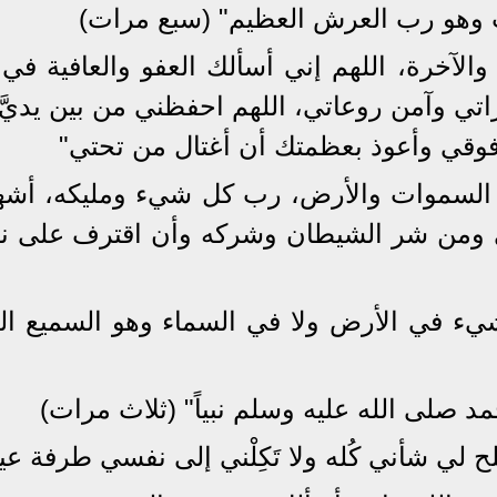
كلت وهو رب العرش العظيم" (سبع مرات)
 والآخرة، اللهم إني أسألك العفو والعافية في
اتي وآمن روعاتي، اللهم احفظني من بين يديَّ
قي وأعوذ بعظمتك أن أغتال من تحتي"
فاطر السموات والأرض، رب كل شيء ومليكه، أشه
سي ومن شر الشيطان وشركه وأن اقترف على 
شيء في الأرض ولا في السماء وهو السميع الع
محمد صلى الله عليه وسلم نبياً" (ثلاث مرات)
 لي شأني كُله ولا تَكِلْني إلى نفسي طرفة عي