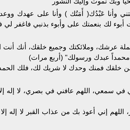
حيا وبك نموت وإليك النشور"
تني وأنا عَبْدُك( أَمَتُك ) وأنا على عهدك ووع
وء لك بنعمتك على وأبوء بذنبي فاغفر لي فإن
ة عرشك، وملائكتك وجميع خلقك، أنك أنت الل
 محمداً عبدك ورسولك" (أربع مرات)
 من خلقك فمنك وحدك لا شريك لك، فلك الحمد
ني في سمعي، اللهم عافني في بصري، لا إله إلا
 اللهم إني أعوذ بك من عذاب القبر لا إله إلا