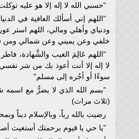
"حسبي الله لا إله إلا هو عليه تو
"اللهم إني أسألك العافية في الدنيا
ودنياي وأهلي ومالي، اللهم استر عور
خلفي وعن يميني وعن شمالي ومن فو
"اللهم عَالِمَ الغيب والشَّهادة، 
لا إله إلا أنت أعوذ بك من شر نف
سوءًا أو أجُره إلى مسلم"
"بسم الله الذي لا يضرُّ مع اسمه 
(ثلاث مرات)
رضيت بالله رباً، وبالإسلام ديناً وب
"يا حي يا قيوم برحمتك أستغيث أصلح