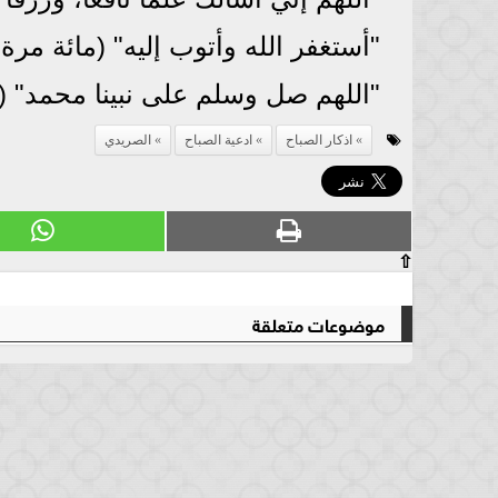
"أستغفر الله وأتوب إليه" (مائة مرة 
"اللهم صل وسلم على نبينا محمد" 
اذكار الصباح
ادعية الصباح
الصريدي
⇧
موضوعات متعلقة