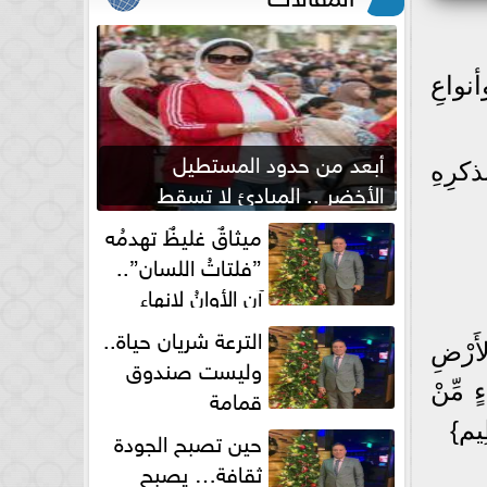
نواعِ
أبعد من حدود المستطيل
كرِهِ
الأخضر .. المبادئ لا تسقط
بصفارة الحكم
ميثاقٌ غليظٌ تهدمُه
”فلتاتُ اللسان”..
آن الأوانُ لإنهاءِ
فوضى الطلاق الشفهي!
الترعة شريان حياة..
الأَرْضِ
وليست صندوق
ءٍ مِّنْ
قمامة
ظِيم}
حين تصبح الجودة
ثقافة… يصبح