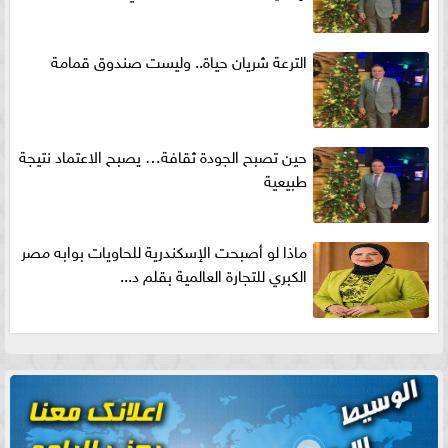
الترعة شريان حياة.. وليست صندوق قمامة
حين تصبح الجودة ثقافة… يصبح الاعتماد نتيجة
طبيعية
ماذا لو أصبحت الإسكندرية للحاويات بوابه مصر
الكبري للتجارة العالمية بقلم د...