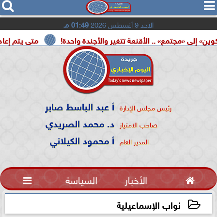




الأحد 9 أغسطس 2026
01:49 مـ
تمع» .. الأقنعة تتغير والأجندة واحدة!
متى يتم إعادة تشغيل 
أ عبد الباسط صابر
رئيس مجلس الإدارة
د. محمد الصريدي
صاحب الامتياز
أ محمود الكيلاني
المدير العام

الأخبار
السياسة

نواب الإسماعيلية