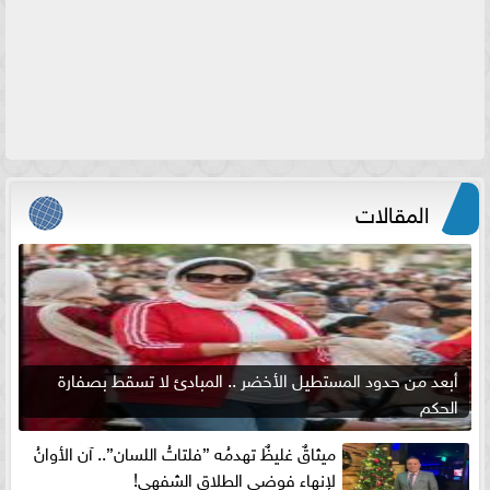
المقالات
أبعد من حدود المستطيل الأخضر .. المبادئ لا تسقط بصفارة
الحكم
ميثاقٌ غليظٌ تهدمُه ”فلتاتُ اللسان”.. آن الأوانُ
لإنهاءِ فوضى الطلاق الشفهي!