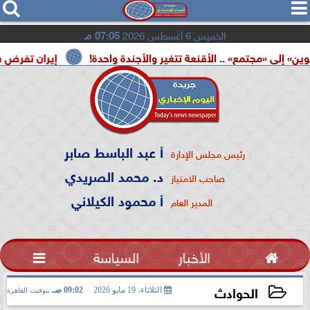




الخميس 6 أغسطس 2026
07:05 مـ
جتمع» .. الأقنعة تتغير والأجندة واحدة!
إيران تفرض شروطها 
أ عبد الباسط صابر
رئيس مجلس الإدارة
د. محمد الصريدي
صاحب الامتياز
أ محمود الكيلاني
المدير العام

الأخبار
السياسة

الحوادث
الثلاثاء، 19 مايو 2026
09:02 صـ
بتوقيت القاهرة