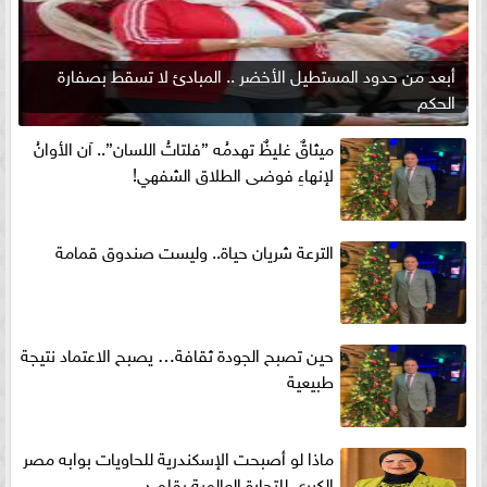
أبعد من حدود المستطيل الأخضر .. المبادئ لا تسقط بصفارة
الحكم
ميثاقٌ غليظٌ تهدمُه ”فلتاتُ اللسان”.. آن الأوانُ
لإنهاءِ فوضى الطلاق الشفهي!
الترعة شريان حياة.. وليست صندوق قمامة
حين تصبح الجودة ثقافة… يصبح الاعتماد نتيجة
طبيعية
ماذا لو أصبحت الإسكندرية للحاويات بوابه مصر
الكبري للتجارة العالمية بقلم د...