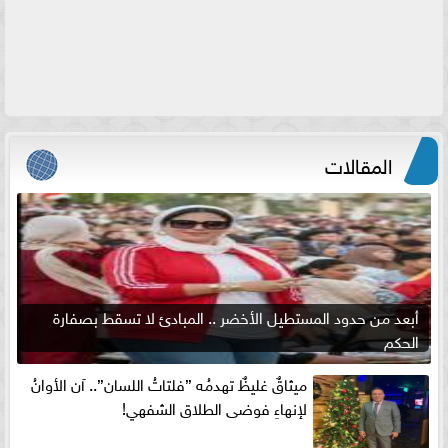
المقالات
أبعد من حدود المستطيل الأخضر .. المبادئ لا تسقط بصفارة
الحكم
ميثاقٌ غليظٌ تهدمُه ”فلتاتُ اللسان”.. آن الأوانُ
لإنهاءِ فوضى الطلاق الشفهي!