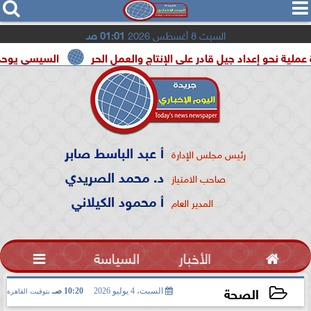




السبت 8 أغسطس 2026
01:01 صـ
جيل قادر على الإنتاج والعمل الحر
السيسي يوحد السودان و ليبيا
أ عبد الباسط صابر
رئيس مجلس الإدارة
د. محمد الصريدي
صاحب الامتياز
أ محمود الكيلاني
المدير العام

الأخبار
السياسة

الصحة
السبت، 4 يوليو 2026
10:20 صـ
بتوقيت القاهرة