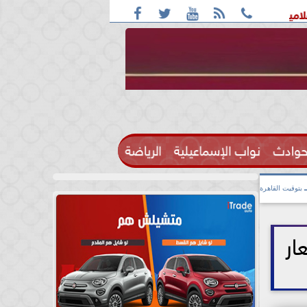





 كبيرة المذيعات بالقناة الثالثة فى ماسبيرو
الطقس اليوم شديد الح
حوادث
نواب الإسماعيلية
الرياضة

بتوقيت القاهرة
-7-2026.. الأسعار