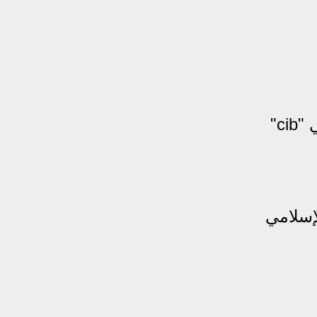
c"
إسلامي