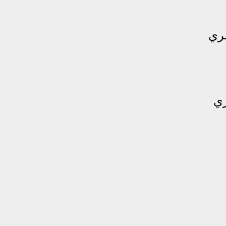
صري
ري