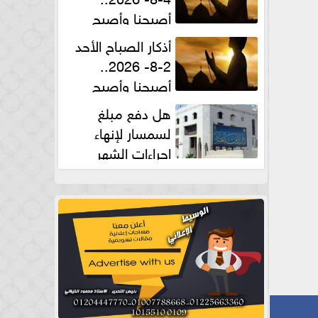
أصبحنا وأصبح
الملك لله والحمد لله
أذكار الصباح الأحد
2-8- 2026..
أصبحنا وأصبح
الملك لله والحمد لله
هل دفع مبلغ
لسمسار لإنهاء
إجراءات الشهر
العقارى حلال؟.. أمين الفتوى يجيب