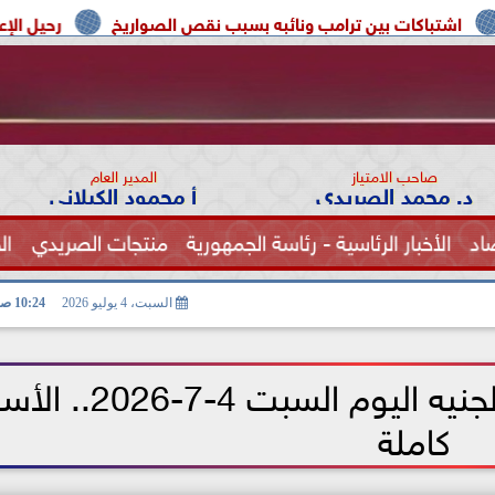
ن ترامب ونائبه بسبب نقص الصواريخ
رحيل الإعلامية سونيا كمال
صاحب الامتياز
المدير العام
د. محمد الصريدي
أ محمود الكيلاني
اد
الأخبار الرئاسية - رئاسة الجمهورية
منتجات الصريدي
ال
الصحة
السبت، 4 يوليو 2026
10:24 صـ
الدولار يواصل الثبات أمام الجنيه اليوم السبت 4
كاملة