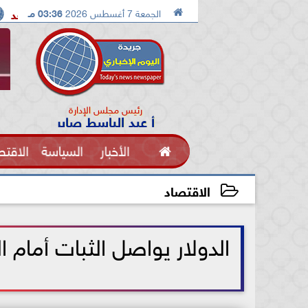

الجمعة 7 أغسطس 2026
03:36 مـ
قادم
ملك البحرين والسيسي يجيب وماذا بعد
اشتباكات بي
رئيس مجلس الإدارة
أ عبد الباسط صابر

الأخبار
السياسة
الاقتص
الفنون
الاقتصاد
2026-07-04 10:24:50