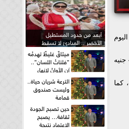
أبعد من حدود المستطيل
ليوم
الأخضر .. المبادئ لا تسقط
بصفارة الحكم
ميثاقٌ غليظٌ تهدمُه
وسجل متوسط سعر الدولار بالبنك المركزي المصري 49.05 جنيه للشراء و49.19 جنيه
”فلتاتُ اللسان”..
آن الأوانُ لإنهاءِ
فوضى الطلاق الشفهي!
الترعة شريان حياة..
اء و49.10 جنيه للبيع، كما
وليست صندوق
قمامة
حين تصبح الجودة
ثقافة… يصبح
الاعتماد نتيجة