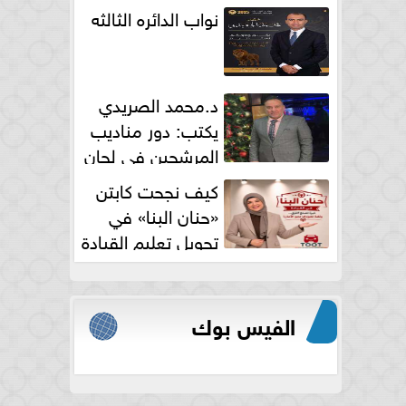
نواب الدائره الثالثه
د.محمد الصريدي
يكتب: دور مناديب
المرشحين في لجان
الانتخابات
كيف نجحت كابتن
«حنان البنا» في
تحويل تعليم القيادة
النسائية من خوف...
الفيس بوك