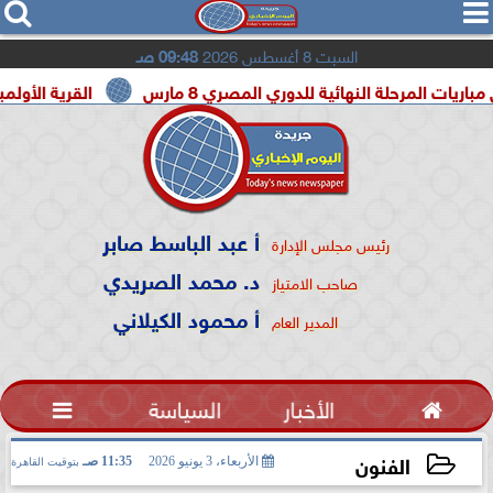




السبت 8 أغسطس 2026
09:48 صـ
ة النهائية للدوري المصري 8 مارس
القرية الأولمبية بالإسماعي
أ عبد الباسط صابر
رئيس مجلس الإدارة
د. محمد الصريدي
صاحب الامتياز
أ محمود الكيلاني
المدير العام

الأخبار
السياسة

الفنون
الأربعاء، 3 يونيو 2026
11:35 صـ
بتوقيت القاهرة