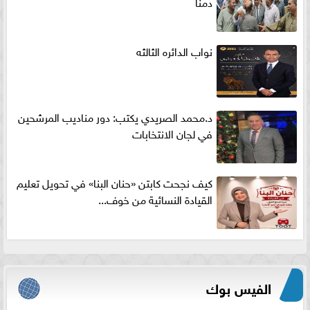
دمنا
نواب الدائره الثالثه
د.محمد الصريدي يكتب: دور مناديب المرشحين
في لجان الانتخابات
كيف نجحت كابتن «حنان البنا» في تحويل تعليم
القيادة النسائية من خوف...
الفيس بوك