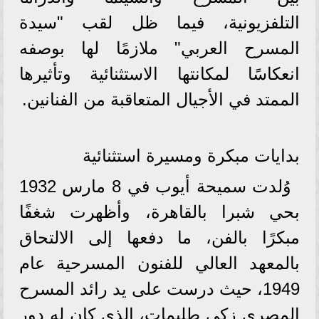
التلفزيونية، فيما ظل لقب "سيدة
المسرح العربي" ملازمًا لها بوصفه
انعكاسًا لمكانتها الاستثنائية وتأثيرها
الممتد في الأجيال المتعاقبة من الفنانين.
بدايات مبكرة ومسيرة استثنائية
وُلدت سميحة أيوب في 8 مارس 1932
بحي شبرا بالقاهرة، وأظهرت شغفًا
مبكرًا بالفن، ما دفعها إلى الالتحاق
بالمعهد العالي للفنون المسرحية عام
1949، حيث درست على يد رائد المسرح
المصري زكي طليمات، الذي كان له دور