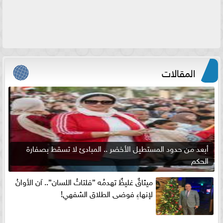
المقالات
أبعد من حدود المستطيل الأخضر .. المبادئ لا تسقط بصفارة
الحكم
ميثاقٌ غليظٌ تهدمُه ”فلتاتُ اللسان”.. آن الأوانُ
لإنهاءِ فوضى الطلاق الشفهي!