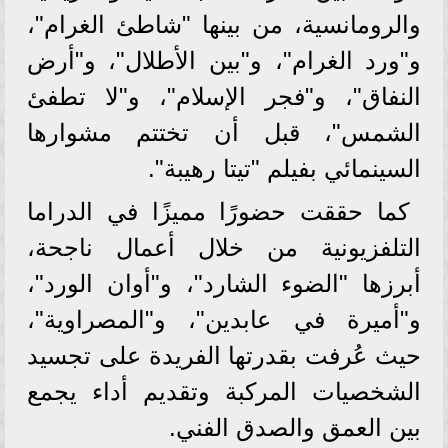
والرومانسية، من بينها "شاطئ الغرام"،
و"ورد الغرام"، و"بين الأطلال"، و"أرض
النفاق"، و"فجر الإسلام"، و"لا تطفئ
الشمس"، قبل أن تختتم مشوارها
السينمائي بفيلم "تيتا رهيبة".
كما حققت حضورًا مميزًا في الدراما
التلفزيونية من خلال أعمال ناجحة،
أبرزها "الضوء الشارد"، و"أوان الورد"،
و"أميرة في عابدين"، و"المصراوية"،
حيث عُرفت بقدرتها الفريدة على تجسيد
الشخصيات المركبة وتقديم أداء يجمع
بين العمق والصدق الفني.