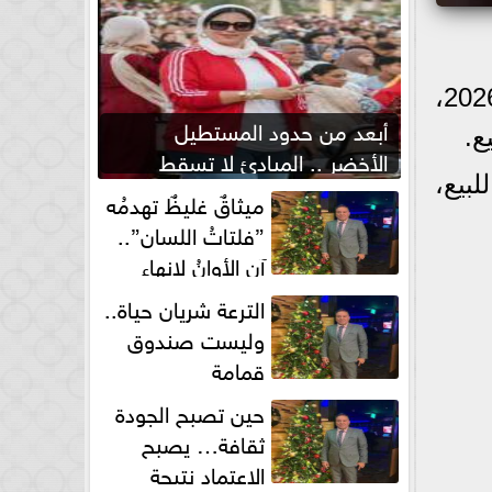
ارتفع سعر الدولار مقابل الجنيه المصرى فى بداية تعاملات اليوم الأربعاء 3 يونيو 2026،
أبعد من حدود المستطيل
الأخضر .. المبادئ لا تسقط
51.9 جنيه للشراء 52.08 جنيه للبيع،
بصفارة الحكم
ميثاقٌ غليظٌ تهدمُه
”فلتاتُ اللسان”..
آن الأوانُ لإنهاءِ
فوضى الطلاق الشفهي!
الترعة شريان حياة..
وليست صندوق
قمامة
حين تصبح الجودة
ثقافة… يصبح
الاعتماد نتيجة