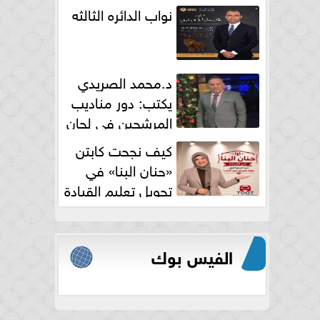
نواب الدائره الثالثه
د.محمد الصريدي
يكتب: دور مناديب
المرشحين في لجان
الانتخابات
كيف نجحت كابتن
«حنان البنا» في
تحويل تعليم القيادة
النسائية من خوف...
الفيس بوك