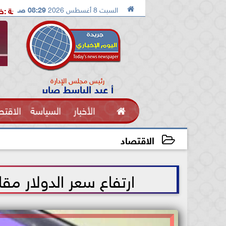

السبت 8 أغسطس 2026
08:29 صـ
ب جهود كل وطنى لمواجهة التحديات
شيحة :خطوة عملية نحو إعد
رئيس مجلس الإدارة
أ عبد الباسط صابر

الأخبار
السياسة
الاقتص
الفنون
الاقتصاد
2026-06-03 11:26:36
ارتفاع سعر الدولار مقا