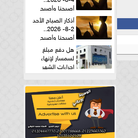
أصبحنا وأصبح
الملك لله والحمد لله
أذكار الصباح الأحد
2-8- 2026..
أصبحنا وأصبح
الملك لله والحمد لله
هل دفع مبلغ
لسمسار لإنهاء
إجراءات الشهر
العقارى حلال؟.. أمين الفتوى يجيب