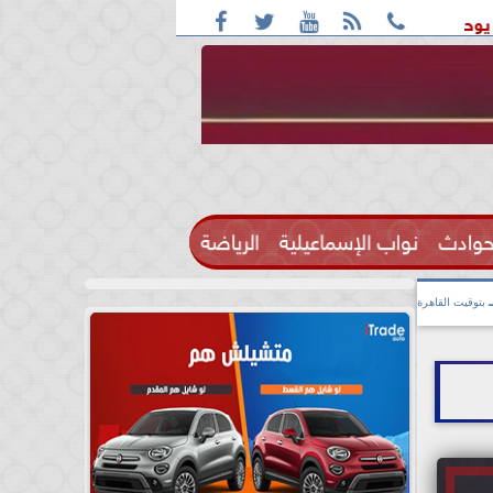





يبيا و اليمن
ترامب مجلس السلام العالمي ينزع سلاح حماس
حوادث
نواب الإسماعيلية
الرياضة

بتوقيت القاهرة