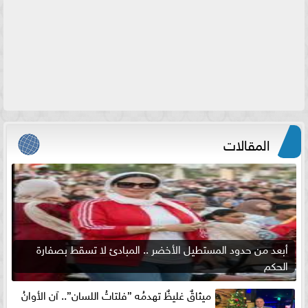
المقالات
أبعد من حدود المستطيل الأخضر .. المبادئ لا تسقط بصفارة
الحكم
ميثاقٌ غليظٌ تهدمُه ”فلتاتُ اللسان”.. آن الأوانُ