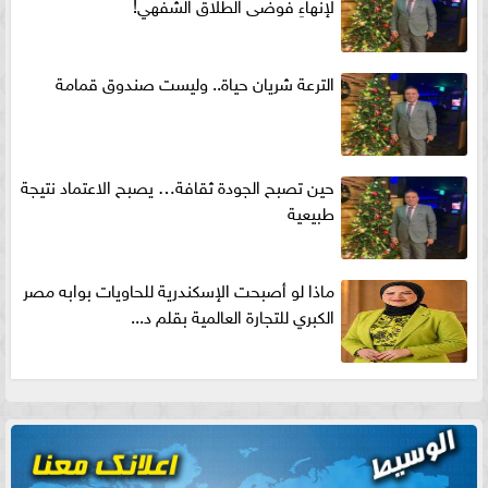
لإنهاءِ فوضى الطلاق الشفهي!
الترعة شريان حياة.. وليست صندوق قمامة
حين تصبح الجودة ثقافة… يصبح الاعتماد نتيجة
طبيعية
ماذا لو أصبحت الإسكندرية للحاويات بوابه مصر
الكبري للتجارة العالمية بقلم د...