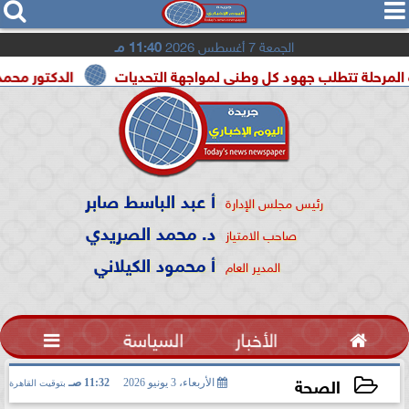




الجمعة 7 أغسطس 2026
11:40 مـ
طلب جهود كل وطنى لمواجهة التحديات
الدكتور محمد الصريدي ي
أ عبد الباسط صابر
رئيس مجلس الإدارة
د. محمد الصريدي
صاحب الامتياز
أ محمود الكيلاني
المدير العام

الأخبار
السياسة

الصحة
الأربعاء، 3 يونيو 2026
11:32 صـ
بتوقيت القاهرة