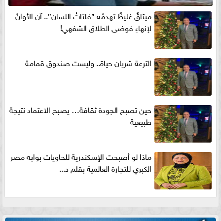
ميثاقٌ غليظٌ تهدمُه ”فلتاتُ اللسان”.. آن الأوانُ
لإنهاءِ فوضى الطلاق الشفهي!
الترعة شريان حياة.. وليست صندوق قمامة
حين تصبح الجودة ثقافة… يصبح الاعتماد نتيجة
طبيعية
ماذا لو أصبحت الإسكندرية للحاويات بوابه مصر
الكبري للتجارة العالمية بقلم د...