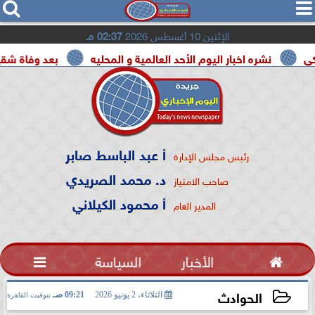




الإثنين 10 أغسطس 2026
02:37 مـ
ره اخبار اليوم الأحد العالمية و المحليه
بعد وفاة شقيقه بالمرض..
أ عبد الباسط صابر
رئيس مجلس الإدارة
د. محمد الصريدي
صاحب الامتياز
أ محمود الكيلاني
المدير العام

الأخبار
السياسة

الحوادث
الثلاثاء، 2 يونيو 2026
09:21 صـ
بتوقيت القاهرة