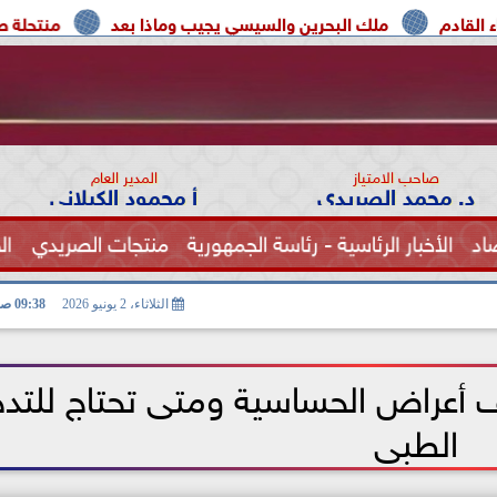
لك البحرين والسيسي يجيب وماذا بعد
منتحلة صفة صحفية تعتر
صاحب الامتياز
المدير العام
د. محمد الصريدي
أ محمود الكيلاني
اد
الأخبار الرئاسية - رئاسة الجمهورية
منتجات الصريدي
ال
الصحة
الثلاثاء، 2 يونيو 2026
09:38 صـ
يف أعراض الحساسية ومتى تحتاج للتد
الطبى