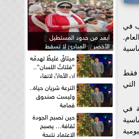
ب في
أبعد من حدود المستطيل
عام.
الأخضر .. المبادئ لا تسقط
اسية
بصفارة الحكم
ميثاقٌ غليظٌ تهدمُه
”فلتاتُ اللسان”..
تمد فقط
آن الأوانُ لإنهاءِ
فوضى الطلاق الشفهي!
التي
الترعة شريان حياة..
وليست صندوق
قمامة
ة في
حين تصبح الجودة
اسية
ثقافة… يصبح
ومية
الاعتماد نتيجة