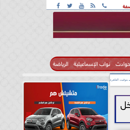





ف: واقعة التحرش مزعومة بسبب خلافات على الأجرة
رحيل الإعل
حوادث
نواب الإسماعيلية
الرياضة

بتوقيت القاهرة
خل