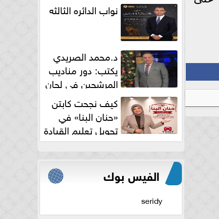
نواب الدائره الثالثه
د.محمد الصريدي
يكتب: دور مناديب
المرشحين في لجان
الانتخابات
كيف نجحت كابتن
«حنان البنا» في
تحويل تعليم القيادة
النسائية من خوف...
الفيس بوك
seridy