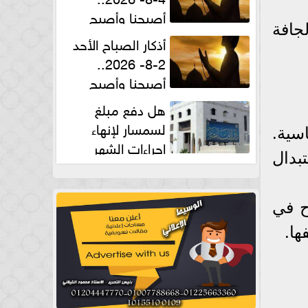
أصبحنا وأصبح
جافة
الملك لله والحمد لله
أذكار الصباح الأحد
2-8- 2026..
أصبحنا وأصبح
الملك لله والحمد لله
هل دفع مبلغ
لسمسار لإنهاء
سية.
إجراءات الشهر
بدال
العقارى حلال؟.. أمين الفتوى يجيب
ح في
ها.