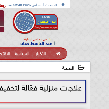

الجمعة 7 أغسطس 2026
06:46 صـ
الإسماعيلية تستضيف معسكرًا مغلقًا للإسماعيلي الاربعاء القادم
م
رئيس مجلس الإدارة
أ عبد الباسط صابر

الأخبار
السياسة
الاقتص
الفنون
الصحة
2026-06-02 09:38:29
علاجات منزلية فعّالة لتخف