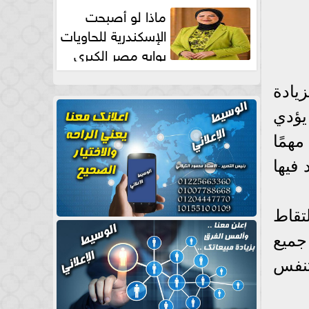
طبيعية
ماذا لو أصبحت
الإسكندرية للحاويات
بوابه مصر الكبري
للتجارة العالمية بقلم د...
يادة
يؤدي
مهمًا
فيها
لتقاط
جميع
تنفس