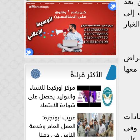
 بعد
 إلى
غبار
عراض
 معها
الأكثر قراءةً
مركز اوركيدا للنساء
والتوليد يحصل على
شهادة الاعتماد
الكامل
غريب ابونجرة:
ادات
العمل العام وخدمة
 وفي
الناس فى دمنا
 على