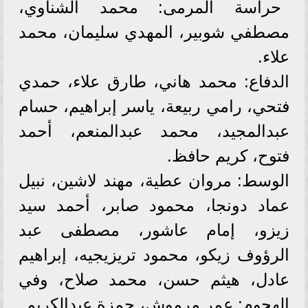
حراسة المرمى: محمد الشناوي،
مصطفي شوبير، المهدي سليمان، محمد
علاء.
الدفاع: محمد هاني، طارق علاء، حمدي
فتحي، رامي ربيعة، ياسر إبراهيم، حسام
عبدالمجيد، محمد عبدالمنعم، أحمد
فتوح، كريم حافظ.
الوسط: مروان عطية، مهند لاشين، نبيل
عماد دونجا، محمود صابر، أحمد سيد
زيزو، إمام عاشور، مصطفى عبد
الرؤوف زيكو، محمود تريزيجيه، إبراهيم
عادل، هيثم حسن، محمد صلاح، وفي
الهجوم: عمر مرموش، حمزة عبدالكريم.