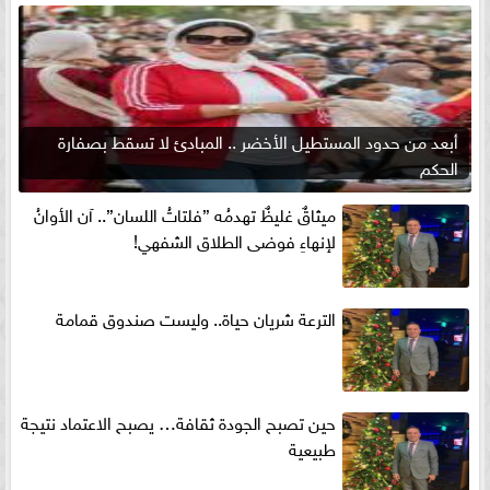
أبعد من حدود المستطيل الأخضر .. المبادئ لا تسقط بصفارة
الحكم
ميثاقٌ غليظٌ تهدمُه ”فلتاتُ اللسان”.. آن الأوانُ
لإنهاءِ فوضى الطلاق الشفهي!
الترعة شريان حياة.. وليست صندوق قمامة
حين تصبح الجودة ثقافة… يصبح الاعتماد نتيجة
طبيعية