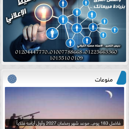
منوعات
فاضل 183 يوم.. موعد شهر رمضان 2027 وأول أيامه فلكياً