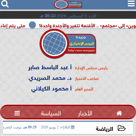




الأحد 9 أغسطس 2026
06:33 مـ
ع» .. الأقنعة تتغير والأجندة واحدة!
متى يتم إعادة تشغيل بط
أ عبد الباسط صابر
رئيس مجلس الإدارة
د. محمد الصريدي
صاحب الامتياز
أ محمود الكيلاني
المدير العام

الأخبار
السياسة

الرياضة
الثلاثاء، 2 يونيو 2026
09:29 صـ
بتوقيت القاهرة