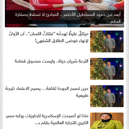
أبعد من حدود المستطيل الأخضر .. المبادئ لا تسقط بصفارة
الحكم
ميثاقٌ غليظٌ تهدمُه ”فلتاتُ اللسان”.. آن الأوانُ
لإنهاءِ فوضى الطلاق الشفهي!
الترعة شريان حياة.. وليست صندوق قمامة
حين تصبح الجودة ثقافة… يصبح الاعتماد نتيجة
طبيعية
ماذا لو أصبحت الإسكندرية للحاويات بوابه مصر
الكبري للتجارة العالمية بقلم د...