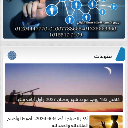
منوعات
فاضل 183 يوم.. موعد شهر رمضان 2027 وأول أيامه فلكياً
أذكار الصباح الأحد 9-8- 2026.. أصبحنا وأصبح
الملك لله والحمد لله