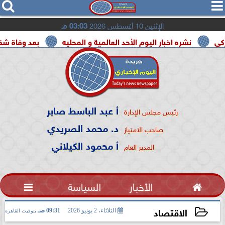




الإثنين 10 أغسطس 2026
03:03 مـ
شره اخبار اليوم الأحد العالمية و المحليه
بعد وفاة شقيقه بالمرض.
أ عبد الباسط صابر
رئيس مجلس الإدارة
د. محمد الصريدي
صاحب الامتياز
أ محمود الكيلاني
المدير العام

الأخبار
السياسة

الاقتصاد
الثلاثاء، 2 يونيو 2026
09:31 صـ
بتوقيت القاهرة