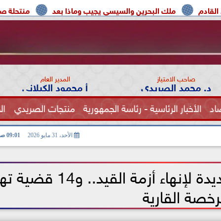
لك البحرين والسيسي يجيب وماذا بعد
منتحلة صفة صحفية تعتر
صاحب الامتياز
المدير العام
د. محمد الصريدي
أ محمود الكيلاني
اد
الأخبار الرئاسية - رئاسة الجمهورية
منتجات الصريدي
ال
الصحة
الأحد، 31 مايو 2026
09:01 صـ
كاف يمنح الزمالك فرصة جديدة لإنهاء أزمة القيد.. 
رخصة القارية