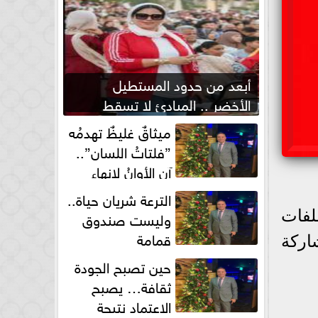
أبعد من حدود المستطيل
الأخضر .. المبادئ لا تسقط
بصفارة الحكم
ميثاقٌ غليظٌ تهدمُه
”فلتاتُ اللسان”..
آن الأوانُ لإنهاءِ
فوضى الطلاق الشفهي!
الترعة شريان حياة..
وليست صندوق
لفات
قمامة
اركة
حين تصبح الجودة
ثقافة… يصبح
الاعتماد نتيجة