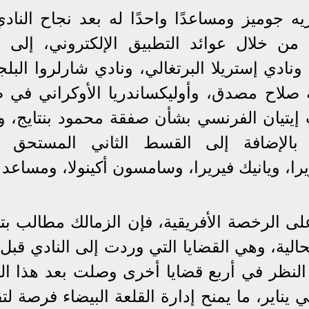
ه جوميز ومساعدًا واحدًا له بعد نجاح الناد
 خلال عوائد التطبيق الإلكتروني، إلى 
دي إستريلا البرتغالي، ونادي شارلروا البلج
صلاح مصدق، وأوليكساندريا الأوكراني في 
 إيتيان الفرنسي بشأن صفقة محمود بنتايج، وا
بالإضافة إلى القسط الثاني المستحق ل
را، ويانيك فيريرا، وسامسون أكينولا، ومساعد 
ى الرخصة الأفريقية، فإن الزمالك مطالب بت
الية، وهي القضايا التي وردت إلى النادي قبل 
النظر في أربع قضايا أخرى وصلت بعد هذا ال
 يناير، ما يمنح إدارة القلعة البيضاء فرصة ل