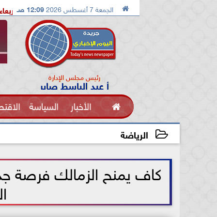

الجمعة 7 أغسطس 2026
12:09 صـ
الإسماعيلية تستضيف معسكرًا مغلقًا للإسماعيلي الاربعاء القادم
م
رئيس مجلس الإدارة
أ عبد الباسط صابر

الأخبار
السياسة
الاقتص
الفنون
الرياضة
2026-05-31 09:01:50
ال