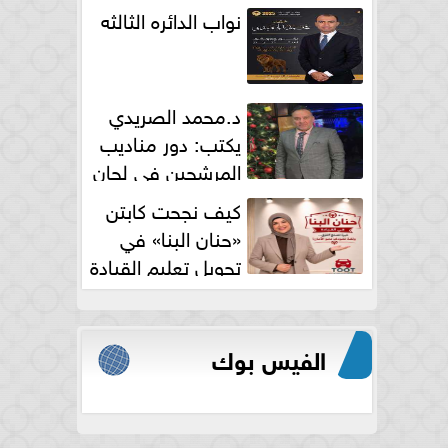
نواب الدائره الثالثه
د.محمد الصريدي
يكتب: دور مناديب
المرشحين في لجان
الانتخابات
كيف نجحت كابتن
«حنان البنا» في
تحويل تعليم القيادة
النسائية من خوف...
الفيس بوك