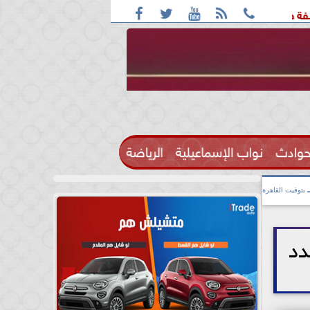





ف: واقعة التحرش مزعومة بسبب خلافات على الأجرة
رحيل الإعل
حوادث
نواب الإسماعيلية
الرياضة

بتوقيت القاهرة
و14 قضية تهدد