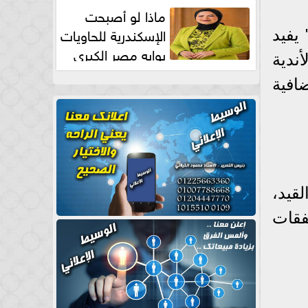
طبيعية
ماذا لو أصبحت
الإسكندرية للحاويات
يفيد
بوابه مصر الكبري
أندية
للتجارة العالمية بقلم د...
افية
القيد،
فقات