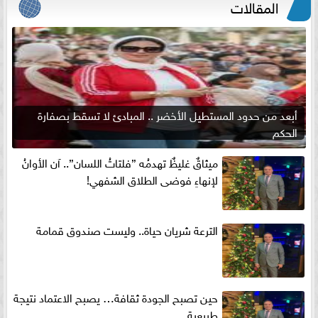
المقالات
أبعد من حدود المستطيل الأخضر .. المبادئ لا تسقط بصفارة
الحكم
ميثاقٌ غليظٌ تهدمُه ”فلتاتُ اللسان”.. آن الأوانُ
لإنهاءِ فوضى الطلاق الشفهي!
الترعة شريان حياة.. وليست صندوق قمامة
حين تصبح الجودة ثقافة… يصبح الاعتماد نتيجة
طبيعية