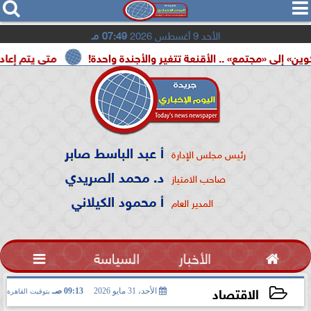




الأحد 9 أغسطس 2026
07:49 مـ
ع» .. الأقنعة تتغير والأجندة واحدة!
متى يتم إعادة تشغيل بط
أ عبد الباسط صابر
رئيس مجلس الإدارة
د. محمد الصريدي
صاحب الامتياز
أ محمود الكيلاني
المدير العام

الأخبار
السياسة

الاقتصاد
الأحد، 31 مايو 2026
09:13 صـ
بتوقيت القاهرة