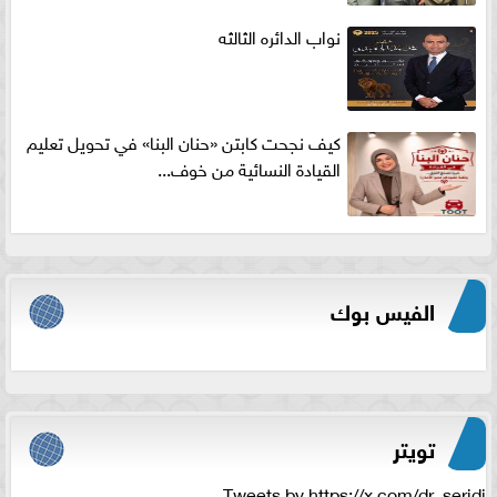
نواب الدائره الثالثه
كيف نجحت كابتن «حنان البنا» في تحويل تعليم
القيادة النسائية من خوف...
الفيس بوك
تويتر
Tweets by https://x.com/dr_seridi